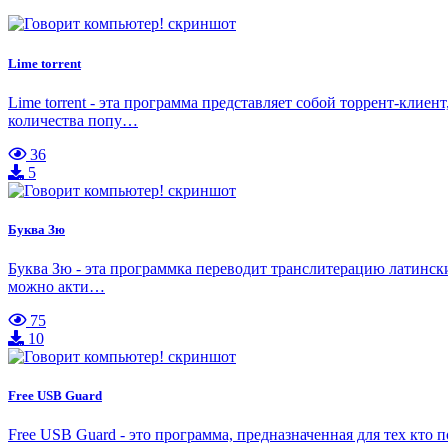
Lime torrent
Lime torrent - эта программа представляет собой торрент-кли
количества попу…
36
5
Буква Зю
Буква Зю - эта программка переводит транслитерацию латинских
можно акти…
75
10
Free USB Guard
Free USB Guard - это программа, предназначенная для тех кт