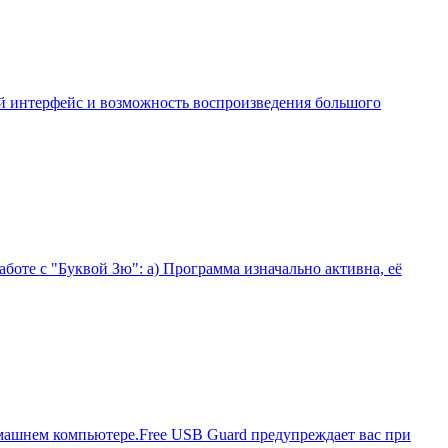
ный интерфейс и возможность воспроизведения большого
боте с "Буквой Зю": а) Программа изначально активна, её
домашнем компьютере.Free USB Guard предупреждает вас при