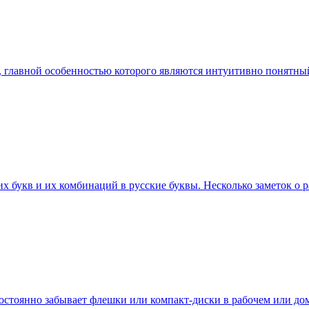
ент, главной особенностью которого являются интуитивно понят
 букв и их комбинаций в русские буквы. Несколько заметок о ра
о постоянно забывает флешки или компакт-диски в рабочем или 