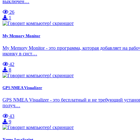
выключен…
26
1
My Memory Monitor
My Memory Monitor - это программа, которая добавляет на ра
иконку в сист…
42
8
GPS NMEA Visualizer
GPS NMEA Visualizer - это бесплатный и не требующий установ
получ…
43
9
Учим JavaScript