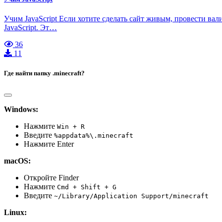
Учим JavaScript Если хотите сделать сайт живым, провести в
JavaScript. Эт…
36
11
Где найти папку .minecraft?
Windows:
Нажмите
Win + R
Введите
%appdata%\.minecraft
Нажмите Enter
macOS:
Откройте Finder
Нажмите
Cmd + Shift + G
Введите
~/Library/Application Support/minecraft
Linux: