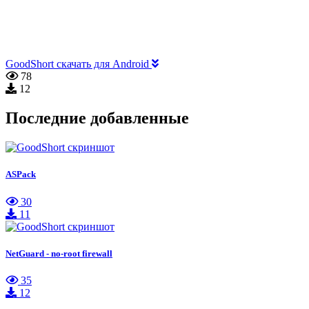
GoodShort скачать для Android
78
12
Последние добавленные
ASPack
30
11
NetGuard - no-root firewall
35
12