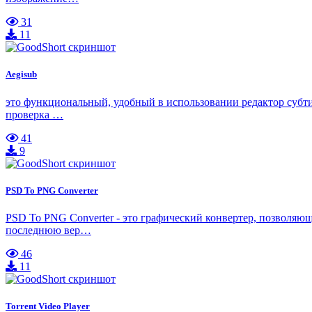
31
11
Aegisub
это функциональный, удобный в использовании редактор субтит
проверка …
41
9
PSD To PNG Converter
PSD To PNG Converter - это графический конвертер, позволя
последнюю вер…
46
11
Torrent Video Player