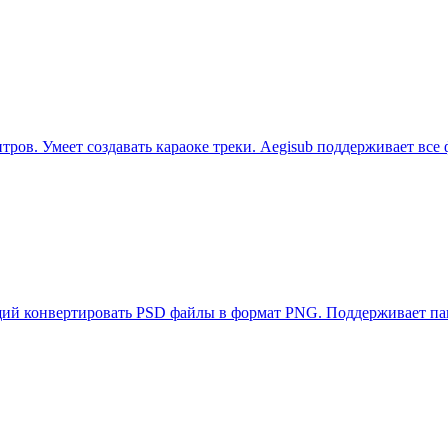
ров. Умеет создавать караоке треки. Aegisub поддерживает все
ющий конвертировать PSD файлы в формат PNG. Поддерживает па