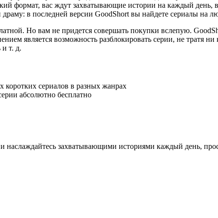
ткий формат, вас ждут захватывающие истории на каждый день, 
 драму: в последней версии GoodShort вы найдете сериалы на лю
платной. Но вам не придется совершать покупки вслепую. GoodSh
ением является возможность разблокировать серии, не тратя ни
и т. д.
х коротких сериалов в разных жанрах
серии абсолютно бесплатно
t и наслаждайтесь захватывающими историями каждый день, прос