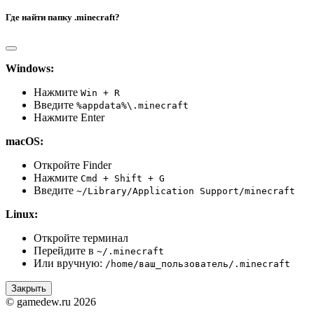
Где найти папку .minecraft?
Windows:
Нажмите
Win + R
Введите
%appdata%\.minecraft
Нажмите Enter
macOS:
Откройте Finder
Нажмите
Cmd + Shift + G
Введите
~/Library/Application Support/minecraft
Linux:
Откройте терминал
Перейдите в
~/.minecraft
Или вручную:
/home/ваш_пользователь/.minecraft
Закрыть
© gamedew.ru 2026