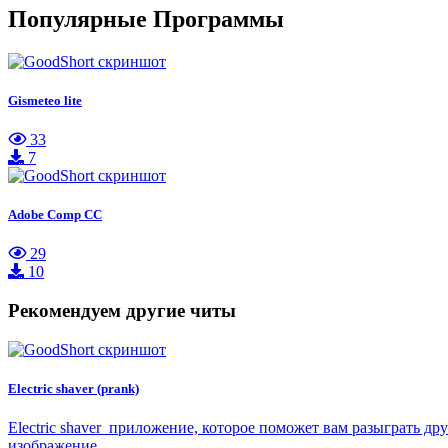
Популярные Программы
Gismeteo lite
33
7
Adobe Comp CC
29
10
Рекомендуем другие читы
Electric shaver (prank)
Electric shaver приложение, которое поможет вам разыграть д
изображение…