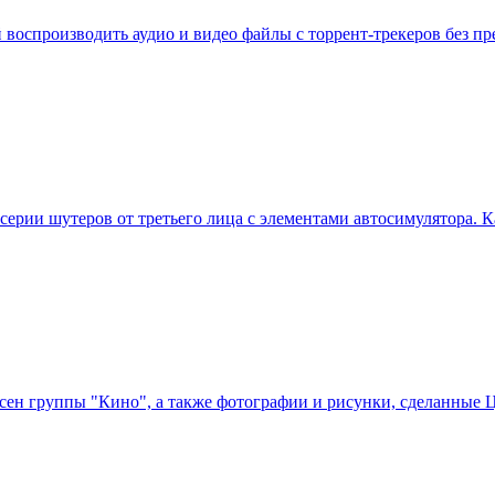
ий воспроизводить аудио и видео файлы с торрент-трекеров без 
ной серии шутеров от третьего лица с элементами автосимулятора
ен группы "Кино", а также фотографии и рисунки, сделанные 