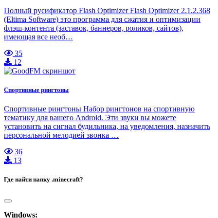
Полный русификатор Flash Optimizer Flash Optimizer 2.1.2.368
(Eltima Software) это программа для сжатия и оптимизации
флэш-контента (заставок, баннеров, роликов, сайтов),
имеющая все необ…
35
12
Спортивные рингтоны
Спортивные рингтоны Набор рингтонов на спортивную
тематику для вашего Android. Эти звуки вы можете
установить на сигнал будильника, на уведомления, назначить
персональной мелодией звонка …
36
13
Где найти папку .minecraft?
Windows: