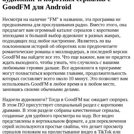
GoodFM для Android
Несмотря на наличие "FM" в названии, эта программа не
предназначена для прослушивания радио. Вместо этого, она
предлагает вам огромный каталог сериалов с короткими
эпизодами и большой выбор аудиокниг в разных жанрах,
подходящих под любое настроение. Являетесь ли вы
поклонником историй об оборотнях или предпочитаете
романтические романы о миллиардерах, в последней версии
GoodFM вы найдете все это. Что еще важнее, вам не придется
ждать выходного, чтобы узнать, что случилось с вашими
любимыми героями дальше. Все аудиокниги в программе
могут похвастаться короткими главами, продолжительность
которых составляет всего около 10 минут. Это позволяет вам
использовать GoodFM в любое время и в любом месте,
занимаясь своими обычными делами.
Надоели аудиокниги? Тогда в GoodFM вас ожидает сюрприз.
В этом ПО присутствует специальный раздел с короткими
драмами. В этом разделе собраны качественные сериалы,
созданные для удобного просмотра на ходу. Все видео
представлены в вертикальном формате, а для переключения
серий используются простые свайпы, что делает просмотр
сериалов похожим на пролистывание видео в TikTok или