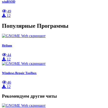
winBSOD
49
12
Популярные Программы
Helium
44
12
Windows Repair Toolbox
46
12
Рекомендуем другие читы