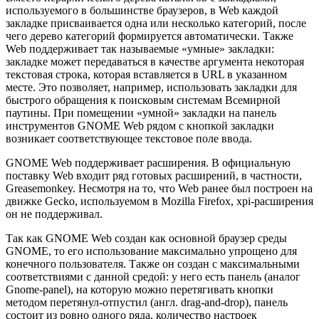
используемого в большинстве браузеров, в Web каждой
закладке присваивается одна или несколько категорий, после
чего дерево категорий формируется автоматически. Также
Web поддерживает так называемые «умные» закладки:
закладке может передаваться в качестве аргумента некоторая
текстовая строка, которая вставляется в URL в указанном
месте. Это позволяет, например, использовать закладки для
быстрого обращения к поисковым системам Всемирной
паутины. При помещении «умной» закладки на панель
инструментов GNOME Web рядом с кнопкой закладки
возникает соответствующее текстовое поле ввода.
GNOME Web поддерживает расширения. В официальную
поставку Web входит ряд готовых расширений, в частности,
Greasemonkey. Несмотря на то, что Web ранее был построен на
движке Gecko, используемом в Mozilla Firefox, xpi-расширения
он не поддерживал.
Так как GNOME Web создан как основной браузер среды
GNOME, то его использование максимально упрощено для
конечного пользователя. Также он создан с максимальными
соответствиями с данной средой: у него есть панель (аналог
Gnome-panel), на которую можно перетягивать кнопки
методом перетянул-отпустил (англ. drag-and-drop), панель
состоит из ровно одного ряда, количество настроек