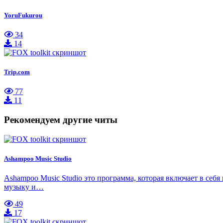
YoruFukurou
34
14
Trip.com
77
11
Рекомендуем другие читы
Ashampoo Music Studio
Ashampoo Music Studio это программа, которая включает в себ
музыку и…
49
17