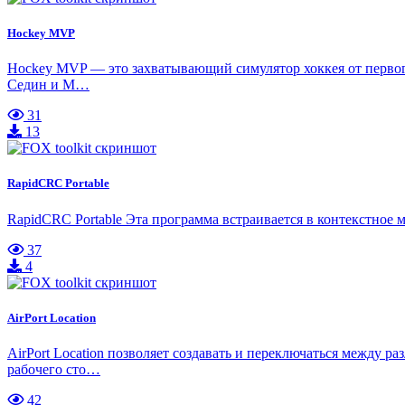
Hockey MVP
Hockey MVP — это захватывающий симулятор хоккея от первог
Седин и М…
31
13
RapidCRC Portable
RapidCRC Portable Эта программа встраивается в контекстно
37
4
AirPort Location
AirPort Location позволяет создавать и переключаться между 
рабочего сто…
42