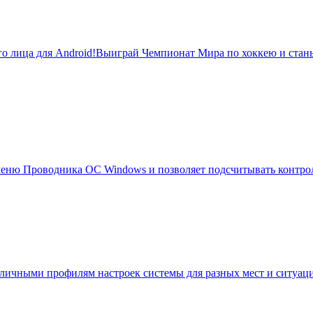
о лица для Android!Выиграй Чемпионат Мира по хоккею и стань
е меню Проводника ОС Windows и позволяет подсчитывать контр
различными профилям настроек системы для разных мест и ситуа