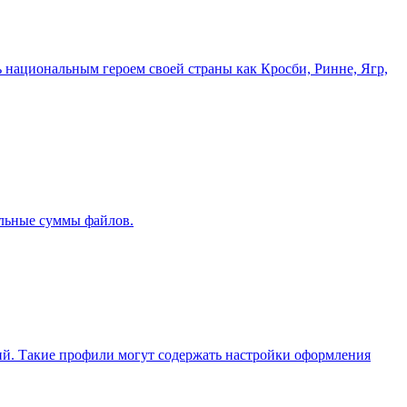
 национальным героем своей страны как Кросби, Ринне, Ягр,
ольные суммы файлов.
ций. Такие профили могут содержать настройки оформления