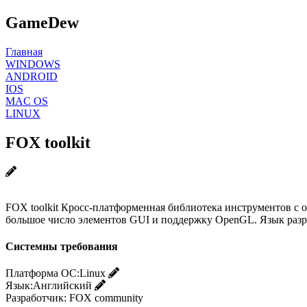
GameDew
Главная
WINDOWS
ANDROID
IOS
MAC OS
LINUX
FOX toolkit
FOX toolkit Кросс-платформенная библиотека инструментов с 
большое число элементов GUI и поддержку OpenGL. Язык разраб
Системны требования
Платформа ОС:
Linux
Язык:
Английский
Разработчик:
FOX community