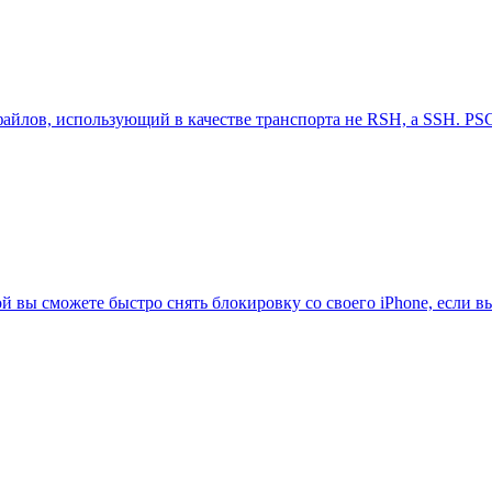
файлов, использующий в качестве транспорта не RSH, а SSH. PS
рой вы сможете быстро снять блокировку со своего iPhone, если 