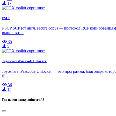
17
PSCP
PSCP SCP (от англ. secure copy) — протокол RCP копирования 
выполнят…
35
5
Joyoshare iPasscode Unlocker
Joyoshare iPasscode Unlocker — это программа, благодаря кото
iP…
36
15
Где найти папку .minecraft?