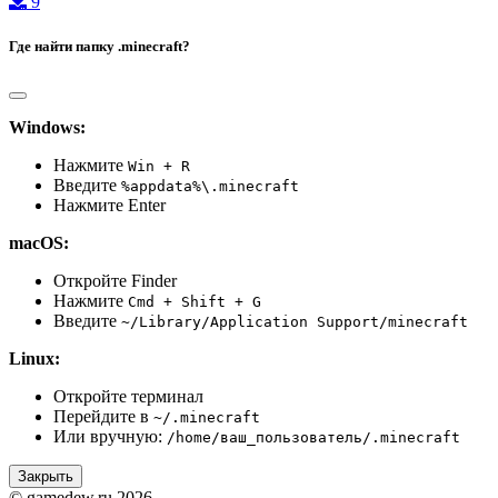
9
Где найти папку .minecraft?
Windows:
Нажмите
Win + R
Введите
%appdata%\.minecraft
Нажмите Enter
macOS:
Откройте Finder
Нажмите
Cmd + Shift + G
Введите
~/Library/Application Support/minecraft
Linux:
Откройте терминал
Перейдите в
~/.minecraft
Или вручную:
/home/ваш_пользователь/.minecraft
Закрыть
© gamedew.ru 2026