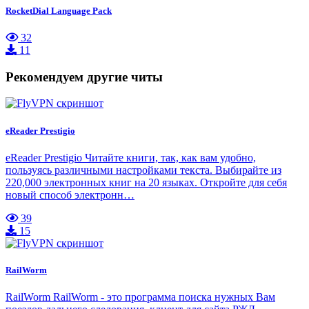
RocketDial Language Pack
32
11
Рекомендуем другие читы
eReader Prestigio
eReader Prestigio Читайте книги, так, как вам удобно,
пользуясь различными настройками текста. Выбирайте из
220,000 электронных книг на 20 языках. Откройте для себя
новый способ электронн…
39
15
RailWorm
RailWorm RailWorm - это программа поиска нужных Вам