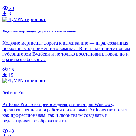
30
3
Ходячие мертвецы: дорога к выживанию
Ходячие мертвецы: дорога к выживанию — игра, созданная
по мотивам одноимённого комикса. В ней вы станете новым
губернатором Вудбери и не только восстановить город, но и
сразиться с бескон…
25
15
ArtIcons Pro
ArtIcons Pro - это превосходная утилита для Windows,
предназначенная для работы с иконками. ArtIcons позволяет
как профессионалам, так и любителям создавать и
редактировать изображения ик…
43