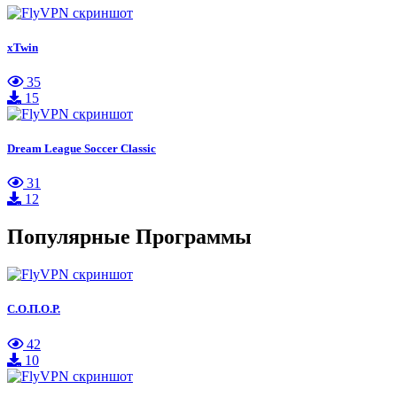
xTwin
35
15
Dream League Soccer Classic
31
12
Популярные Программы
С.О.П.О.Р.
42
10