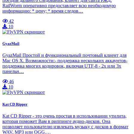
поездов дальнего следования, клиент для сайта РЖД.
RailWorm оперативно предоставляет всю необходимую
информацию: * цену; * время следов…
42
10
GyazMail
GyazMail Простой и функциональный почтовый клиент для
Mac OS X. Возможности:- поддержка нескольких аккаунтов-
поддержка многих кодировок, включая UTF-8 - 2х или 3х
панельн…
46
10
Kat CD Ripper
Kat CD Ripper - это очень простая в использовании утилита,
которая поможет Вам в риппинге аудио-дисков. Она
позволяет пользователю извлекать музыку с дисков в формат
WAV, MP3 или OGG.…