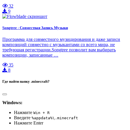
32
9
Songtree - Совместная Запись Музыки
Программа для совместного музицирования и даже записи
композиций совместно с музыкантами со всего мира, не
требующая регистрации.Songtree позволит вам выбирать
композиции, записанные …
35
8
Где найти папку .minecraft?
Windows:
Нажмите
Win + R
Введите
%appdata%\.minecraft
Нажмите Enter