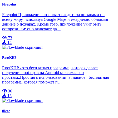
Firepoint
Firepoint Приложение позволяет следить за пожарами по
всему миру, используя Google Maps и ежедневно обновляя
данные о пожарах. Кроме того, приложение учит быть
осторожным: оно включает дв…
73
14
RootKHP
RootKHP - это бесплатная программа, которая делает
получение root-прав на Android максимально
простым.:Простая в использовании, а главное - бесплатная
программа, которая поможет п…
36
13
fileee