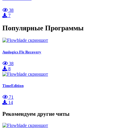
38
7
Популярные Программы
Auslogics Fle Recovery
38
8
TimeEdition
71
14
Рекомендуем другие читы