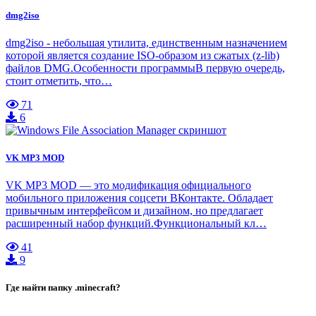
dmg2iso
dmg2iso - небольшая утилита, единственным назначением
которой является создание ISO-образом из сжатых (z-lib)
файлов DMG.Особенности программыВ первую очередь,
стоит отметить, что…
71
6
VK MP3 MOD
VK MP3 MOD — это модификация официального
мобильного приложения соцсети ВКонтакте. Обладает
привычным интерфейсом и дизайном, но предлагает
расширенный набор функций.Функциональный кл…
41
9
Где найти папку .minecraft?