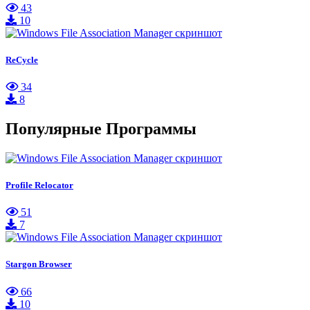
43
10
ReCycle
34
8
Популярные Программы
Profile Relocator
51
7
Stargon Browser
66
10