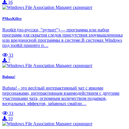
16
PMaxKiller
Rootkit (по-русски, "руткит") — программа или набор
программ для скрытия следов присутствия злоумышленника
или вредоносной программы в системе.В системах Windows
под rootkit принято п…
33
7
Bubuta!
Bubuta! - это весёлый интерактивный чат с яркими
персонажами, интерактивным взаимодействием с другими
участниками чата, огромным количеством подарков,
визуальных эффектов, забавных смайли…
33
10