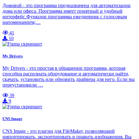
Домовой - это программа предназначена для автоматизации
дома или офиса. Программа имеет понятный и удобный
интерфейс.Функции программы ежедневник с голосовым
напоминанием;…
41
10
My Drivers
My Drivers - это простая в обращении программа, которая
способна распознать оборудование и автоматически найти,
скачать, установить или обновить драйвера для него. Если вы
переустановили …
39
9
CNS Image
CNS Image - это плагин для FileMaker, позволяющий
импортировать, экспортировать и править изображения. Вы