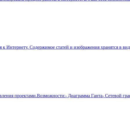
 к Интернету. Содержимое статей и изображения хранятся в ви
равления проектами.Возможности:- Диаграмма Ганта- Сетевой гр