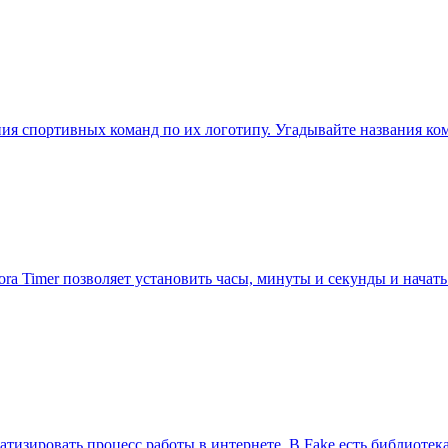
ания спортивных команд по их логотипу. Угадывайте названия ко
ra Timer позволяет установить часы, минуты и секунды и начат
тизировать процесс работы в интернете. В Fake есть библиотек