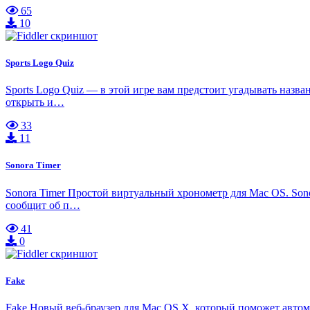
65
10
Sports Logo Quiz
Sports Logo Quiz — в этой игре вам предстоит угадывать назв
открыть и…
33
11
Sonora Timer
Sonora Timer Простой виртуальный хронометр для Mac OS. Sono
сообщит об п…
41
0
Fake
Fake Новый веб-браузер для Mac OS X, который поможет автома