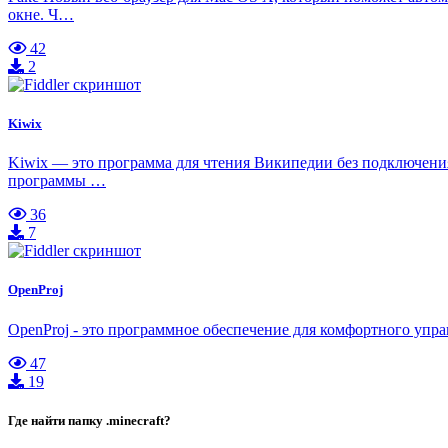
окне. Ч…
42
2
Kiwix
Kiwix — это программа для чтения Википедии без подключения
программы …
36
7
OpenProj
OpenProj - это программное обеспечение для комфортного уп
47
19
Где найти папку .minecraft?