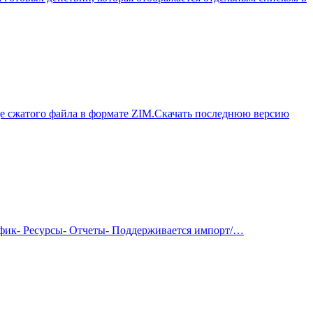
де сжатого файла в формате ZIM.Скачать последнюю версию
афик- Ресурсы- Отчеты- Поддерживается импорт/…