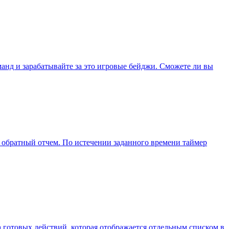
манд и зарабатывайте за это игровые бейджи. Сможете ли вы
ь обратный отчем. По истечении заданного времени таймер
а готовых действий, которая отображается отдельным списком в