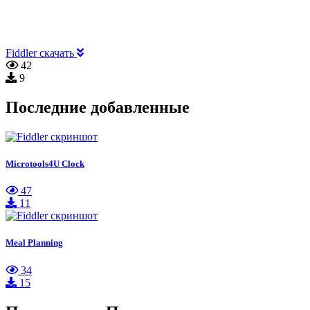
Fiddler скачать
42
9
Последние добавленные
Microtools4U Clock
47
11
Meal Planning
34
15