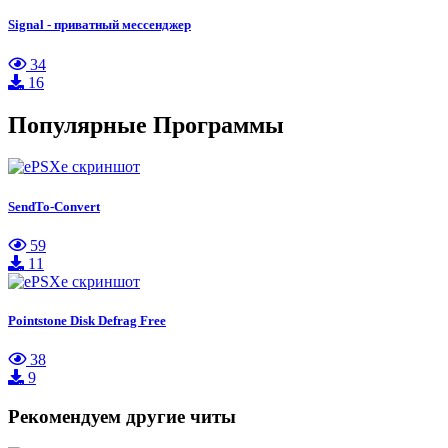
Signal - приватный мессенджер
34
16
Популярные Программы
SendTo-Convert
59
11
Pointstone Disk Defrag Free
38
9
Рекомендуем другие читы