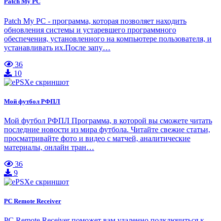
Patch My PC
Patch My PC - программа, которая позволяет находить
обновления системы и устаревшего программного
обеспечения, установленного на компьютере пользователя, и
устанавливать их.После запу…
36
10
Мой футбол РФПЛ
Мой футбол РФПЛ Программа, в которой вы сможете читать
последние новости из мира футбола. Читайте свежие статьи,
просматривайте фото и видео с матчей, аналитические
материалы, онлайн тран…
36
9
PC Remote Receiver
PC Remote Receiver поможет вам удаленно подключиться к