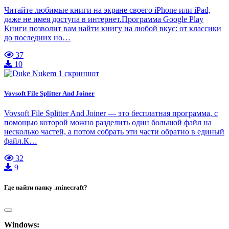
Читайте любимые книги на экране своего iPhone или iPad,
даже не имея доступа в интернет.Программа Google Play
Книги позволит вам найти книгу на любой вкус: от классики
до последних но…
37
10
Vovsoft File Splitter And Joiner
Vovsoft File Splitter And Joiner — это бесплатная программа, с
помощью которой можно разделить один большой файл на
несколько частей, а потом собрать эти части обратно в единый
файл.К…
32
9
Где найти папку .minecraft?
Windows: