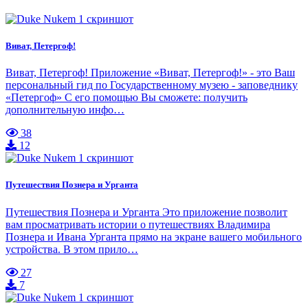
Виват, Петергоф!
Виват, Петергоф! Приложение «Виват, Петергоф!» - это Ваш
персональный гид по Государственному музею - заповеднику
«Петергоф» С его помощью Вы сможете: получить
дополнительную инфо…
38
12
Путешествия Познера и Урганта
Путешествия Познера и Урганта Это приложение позволит
вам просматривать истории о путешествиях Владимира
Познера и Ивана Урганта прямо на экране вашего мобильного
устройства. В этом прило…
27
7