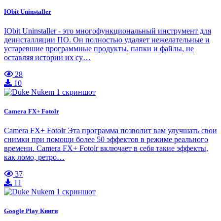
IObit Uninstaller
IObit Uninstaller - это многофункциональный инструмент для
деинсталляции ПО. Он полностью удаляет нежелательные и
устаревшие программные продукты, папки и файлы, не
оставляя истории их су…
28
10
Camera FX+ Fotolr
Camera FX+ Fotolr Эта программа позволит вам улучшать свои
снимки при помощи более 50 эффектов в режиме реального
времени. Camera FX+ Fotolr включает в себя такие эффекты,
как ломо, ретро…
37
11
Google Play Книги