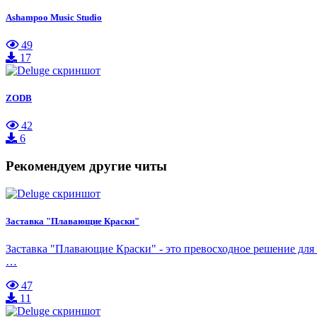
Ashampoo Music Studio
49
17
ZODB
42
6
Рекомендуем другие читы
Заставка "Плавающие Краски"
Заставка "Плавающие Краски" - это превосходное решение для э
…
47
11