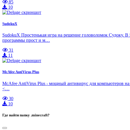
85
10
SudokuX
SudokuX Простенькая игра на решение головоломок Судоку. В 
программы прост и м…
31
11
McAfee AntiVirus Plus
McAfee AntiVirus Plus - мощный антивирус для компьютеров на
<…
30
10
Где найти папку .minecraft?