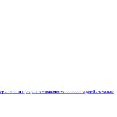
р - все они прекрасно справляются со своей задачей - тотально