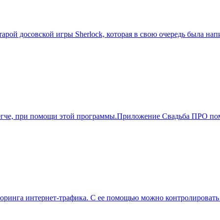
 старой досовской игры Sherlock, которая в свою очередь была 
легче, при помощи этой программы.Приложение Свадьба ПРО помо
иторинга интернет-трафика. С ее помощью можно контролировать