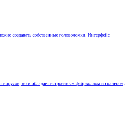
можно создавать собственные головоломки. Интерфейс
т вирусов, но и обладает встроенным файрволлом и сканером,