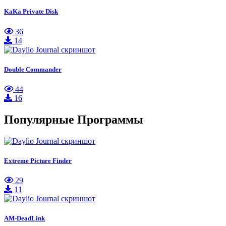
KaKa Private Disk
36
14
Double Commander
44
16
Популярные Программы
Extreme Picture Finder
29
11
AM-DeadLink