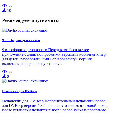
66
10
Рекомендуем другие читы
9 в 1 сборник детских игр
9 в 1 сборник детских игр Перед вами бесплатное
приложение с девятью пробными версиями мобильных игр
для детей, разработанными PopAppFactory.Сборник
включает:- 2 игры по изучению …
33
8
Испанский для DVBeep
Испанский для DVBeep Дополнительный испанский голос
для DVBeep версии 4.3.5 и выше, это только языковой пакет,
после установки появится выбор нового языка в программе