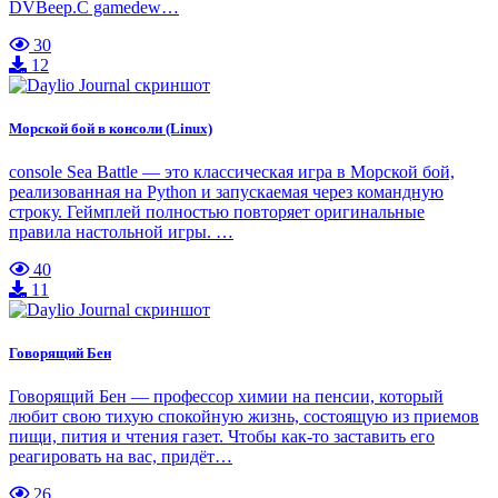
DVBeep.С gamedew…
30
12
Морской бой в консоли (Linux)
console Sea Battle — это классическая игра в Морской бой,
реализованная на Python и запускаемая через командную
строку. Геймплей полностью повторяет оригинальные
правила настольной игры. …
40
11
Говорящий Бен
Говорящий Бен — профессор химии на пенсии, который
любит свою тихую спокойную жизнь, состоящую из приемов
пищи, пития и чтения газет. Чтобы как-то заставить его
реагировать на вас, придёт…
26