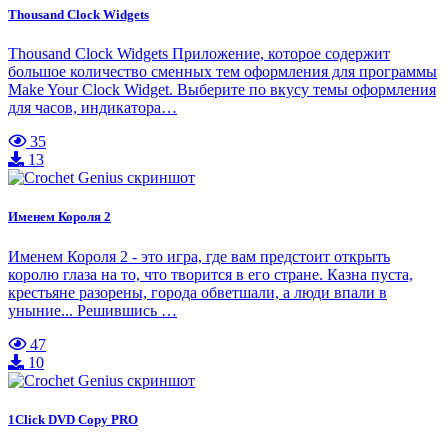
Thousand Clock Widgets
Thousand Clock Widgets Приложение, которое содержит
большое количество сменных тем оформления для программы
Make Your Clock Widget. Выберите по вкусу темы оформления
для часов, индикатора…
35
13
Именем Короля 2
Именем Короля 2 - это игра, где вам предстоит открыть
королю глаза на то, что творится в его стране. Казна пуста,
крестьяне разорены, города обветшали, а люди впали в
уныние... Решившись …
47
10
1Click DVD Copy PRO