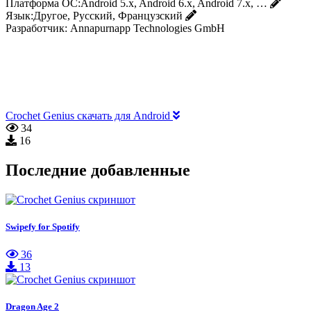
Платформа ОС:
Android 5.x, Android 6.x, Android 7.x, …
Язык:
Другое, Русский, Французский
Разработчик:
Annapurnapp Technologies GmbH
Crochet Genius скачать для Android
34
16
Последние добавленные
Swipefy for Spotify
36
13
Dragon Age 2