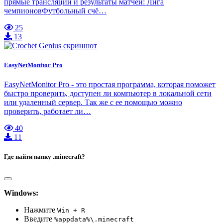
прямые трансляции и результаты матчей: Лига
чемпионовФутбольный счё…
25
13
EasyNetMonitor Pro
EasyNetMonitor Pro - это простая программа, которая поможет
быстро проверить, доступен ли компьютер в локальной сети
или удаленный сервер. Так же с ее помощью можно
проверить, работает ли…
40
11
Где найти папку .minecraft?
Windows:
Нажмите
Win + R
Введите
%appdata%\.minecraft