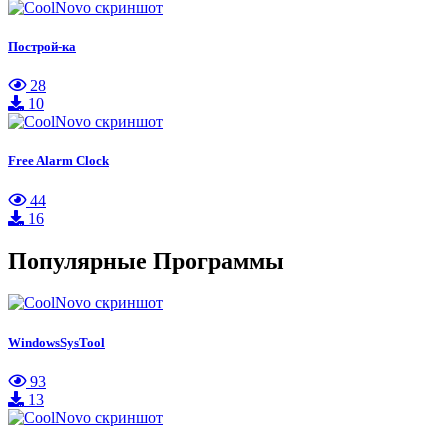
Построй-ка
28
10
Free Alarm Clock
44
16
Популярные Программы
WindowsSysTool
93
13