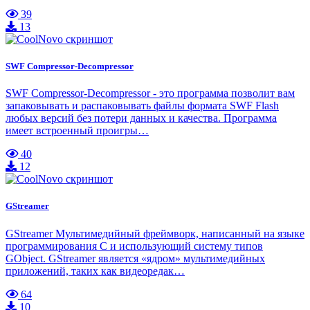
39
13
SWF Compressor-Decompressor
SWF Compressor-Decompressor - это программа позволит вам
запаковывать и распаковывать файлы формата SWF Flash
любых версий без потери данных и качества. Программа
имеет встроенный проигры…
40
12
GStreamer
GStreamer Мультимедийный фреймворк, написанный на языке
программирования C и использующий систему типов
GObject. GStreamer является «ядром» мультимедийных
приложений, таких как видеоредак…
64
10