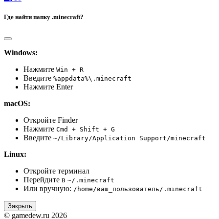
Где найти папку .minecraft?
Windows:
Нажмите
Win + R
Введите
%appdata%\.minecraft
Нажмите Enter
macOS:
Откройте Finder
Нажмите
Cmd + Shift + G
Введите
~/Library/Application Support/minecraft
Linux:
Откройте терминал
Перейдите в
~/.minecraft
Или вручную:
/home/ваш_пользователь/.minecraft
Закрыть
© gamedew.ru 2026