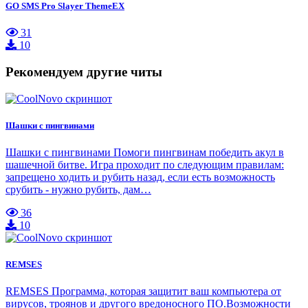
GO SMS Pro Slayer ThemeEX
31
10
Рекомендуем другие читы
Шашки с пингвинами
Шашки с пингвинами Помоги пингвинам победить акул в
шашечной битве. Игра проходит по следующим правилам:
запрещено ходить и рубить назад, если есть возможность
срубить - нужно рубить, дам…
36
10
REMSES
REMSES Программа, которая защитит ваш компьютера от
вирусов, троянов и другого вредоносного ПО.Возможности