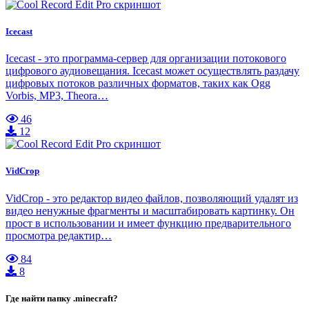
Icecast
Icecast - это программа-сервер для организации потокового
цифрового аудиовещания. Icecast может осуществлять раздачу
цифровых потоков различных форматов, таких как Ogg
Vorbis, MP3, Theora…
46
12
VidCrop
VidCrop - это редактор видео файлов, позволяющий удалят из
видео ненужные фрагменты и масштабировать картинку. Он
прост в использовании и имеет функцию предварительного
просмотра редактир…
84
8
Где найти папку .minecraft?