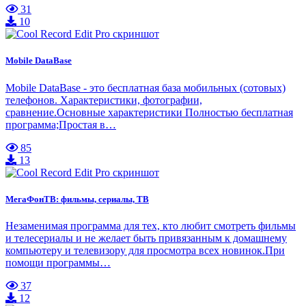
31
10
Mobile DataBase
Mobile DataBase - это бесплатная база мобильных (сотовых)
телефонов. Характеристики, фотографии,
сравнение.Основные характеристики Полностью бесплатная
программа;Простая в…
85
13
МегаФонТВ: фильмы, сериалы, ТВ
Незаменимая программа для тех, кто любит смотреть фильмы
и телесериалы и не желает быть привязанным к домашнему
компьютеру и телевизору для просмотра всех новинок.При
помощи программы…
37
12