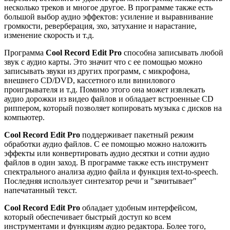
несколько треков и многое другое. В программе также есть
большой выбор аудио эффектов: усиление и выравнивание
громкости, реверберация, эхо, затухание и нарастание,
изменение скорость и т.д.
Программа
Cool Record Edit Pro
способна записывать любой
звук с аудио карты. Это значит что с ее помощью можно
записывать звуки из других программ, с микрофона,
внешнего CD/DVD, кассетного или винилового
проигрывателя и т.д. Помимо этого она может извлекать
аудио дорожки из видео файлов и обладает встроенные CD
риппером, который позволяет копировать музыка с дисков на
компьютер.
Cool Record Edit Pro
поддерживает пакетный режим
обработки аудио файлов. С ее помощью можно наложить
эффекты или конвертировать аудио десятки и сотни аудио
файлов в один заход. В программе также есть инструмент
спектрального анализа аудио файла и функция text-to-speech.
Последняя использует синтезатор речи и "зачитывает"
напечатанный текст.
Cool Record Edit Pro
обладает удобным интерфейсом,
который обеспечивает быстрый доступ ко всем
инструментами и функциям аудио редактора. Более того,