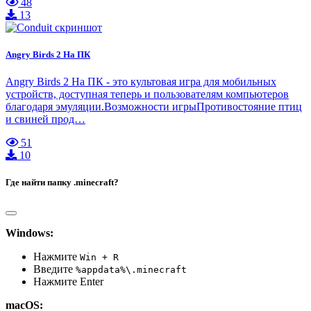
48
13
Angry Birds 2 На ПК
Angry Birds 2 На ПК - это культовая игра для мобильных
устройств, доступная теперь и пользователям компьютеров
благодаря эмуляции.Возможности игрыПротивостояние птиц
и свиней прод…
51
10
Где найти папку .minecraft?
Windows:
Нажмите
Win + R
Введите
%appdata%\.minecraft
Нажмите Enter
macOS: