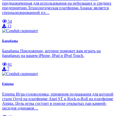
предназначенная для использования на небольших и средних
предприятиях.Технологическая платформа Ананас является
специализированной пл…
54
13
Барабаны
Барабаны Приложение, которое поможет вам играть на
барабанах на вашем iPhone, IPad и IPod Touch.
61
7
Enigma
Enigma Игра-головоломка, примером подражания для которой
стали Oxyd на платформе Atari ST и Rock-n-Roll на платформе
Amiga. Цель игры состоит в поиске открытых пар камней-
оксидов одинаков…