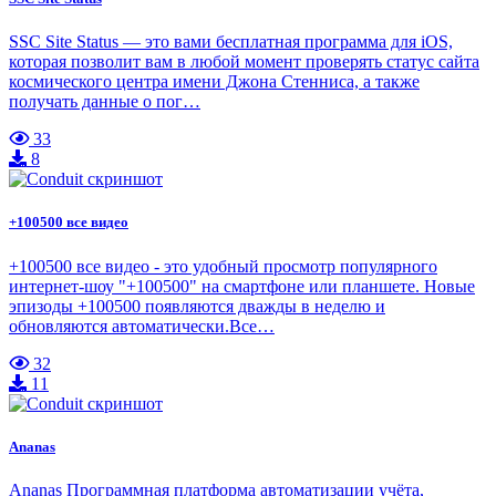
SSC Site Status — это вами бесплатная программа для iOS,
которая позволит вам в любой момент проверять статус сайта
космического центра имени Джона Стенниса, а также
получать данные о пог…
33
8
+100500 все видео
+100500 все видео - это удобный просмотр популярного
интернет-шоу "+100500" на смартфоне или планшете. Новые
эпизоды +100500 появляются дважды в неделю и
обновляются автоматически.Все…
32
11
Ananas
Ananas Программная платформа автоматизации учёта,