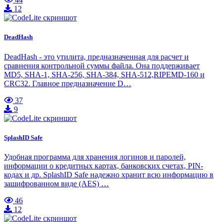
12
DeadHash
DeadHash - это утилита, предназначенная для расчет и
сравнения контрольной суммы файла. Она поддерживает
MD5, SHA-1, SHA-256, SHA-384, SHA-512,RIPEMD-160 и
CRC32. Главное предназначение D…
37
9
SplashID Safe
Удобная программа для хранения логинов и паролей,
информации о кредитных картах, банковских счетах, PIN-
кодах и др. SplashID Safe надежно хранит всю информацию в
зашифрованном виде (AES) …
46
12