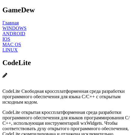
GameDew
Главная
WINDOWS
ANDROID
IOS
MAC OS
LINUX
CodeLite
CodeLite Свободная кроссплатформенная среда разработки
программного обеспечения для языка С/С++ с открытым
исходным кодом.
CodeLite открытая кроссплатформенная среда разработки
программного обеспечения для языков программирования С/
С++, использующая инструментарий wxWidgets. Чтобы
соответствовать духу открытого программного обеспечения,
CodeLite скомпилирована и отлажена исключительно