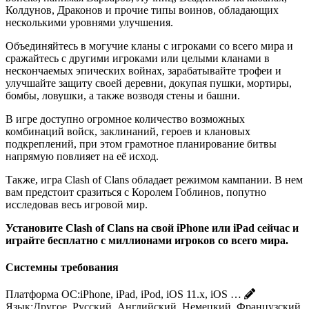
Колдунов, Драконов и прочие типы воинов, обладающих
несколькими уровнями улучшения.
Объединяйтесь в могучие кланы с игроками со всего мира и
сражайтесь с другими игроками или целыми кланами в
нескончаемых эпических войнах, зарабатывайте трофеи и
улучшайте защиту своей деревни, докупая пушки, мортиры,
бомбы, ловушки, а также возводя стены и башни.
В игре доступно огромное количество возможных
комбинаций войск, заклинаний, героев и клановых
подкреплений, при этом грамотное планирование битвы
напрямую повлияет на её исход.
Также, игра Clash of Clans обладает режимом кампании. В нем
вам предстоит сразиться с Королем Гоблинов, попутно
исследовав весь игровой мир.
Установите Clash of Clans на свой iPhone или iPad сейчас и
играйте бесплатно с миллионами игроков со всего мира.
Системны требования
Платформа ОС:
iPhone, iPad, iPod, iOS 11.x, iOS …
Язык:
Другое, Русский, Английский, Немецкий, Французский