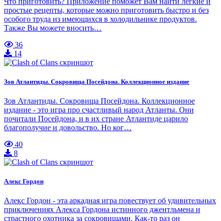
Что приготовить? Приложение поможет Вам найти лёгкие и
простые рецепты, которые можно приготовить быстро и без
особого труда из имеющихся в холодильнике продуктов.
Также Вы можете вносить…
36
14
Зов Атлантиды. Сокровища Посейдона. Коллекционное издание
Зов Атлантиды. Сокровища Посейдона. Коллекционное
издание - это игра про счастливый народ Атланты. Они
почитали Посейдона, и в их стране Атлантиде царило
благополучие и довольство. Но ког…
40
8
Алекс Гордон
Алекс Гордон - эта аркадная игра повествует об удивительных
приключениях Алекса Гордона истинного джентльмена и
страстного охотника за сокровищами. Как-то раз он