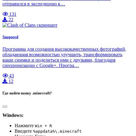
отправился в экспедицию к…
131
22
Snapseed
Программа для создания высококачественных фотографий,
обладающая возможностью улучшить, трансформировать
ваши снимки и поделиться ими с друзьями, благодаря
синхронизации с Google+. Програ…
43
12
Где найти папку .minecraft?
Windows:
Нажмите
Win + R
Введите
%appdata%\.minecraft