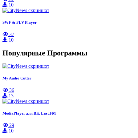
10
SWF & FLV Player
37
10
Популярные Программы
My Audio Cutter
36
13
MediaPlayer для ВК, Last.FM
29
10