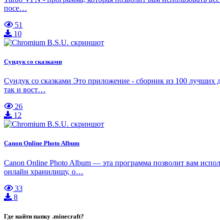
посе…
51
10
Сундук со сказками
Сундук со сказками Это приложение - сборник из 100 лучших д
так и вост…
26
12
Canon Online Photo Album
Canon Online Photo Album — эта программа позволит вам ис
онлайн хранилищу, о…
33
8
Где найти папку .minecraft?