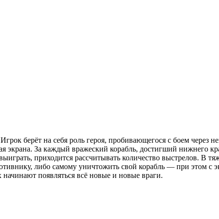
Игрок берёт на себя роль героя, пробивающегося с боем через не
ая экрана. За каждый вражеский корабль, достигший нижнего кр
 выиграть, приходится рассчитывать количество выстрелов. В т
ротивнику, либо самому уничтожить свой корабль — при этом с 
х начинают появляться всё новые и новые враги.