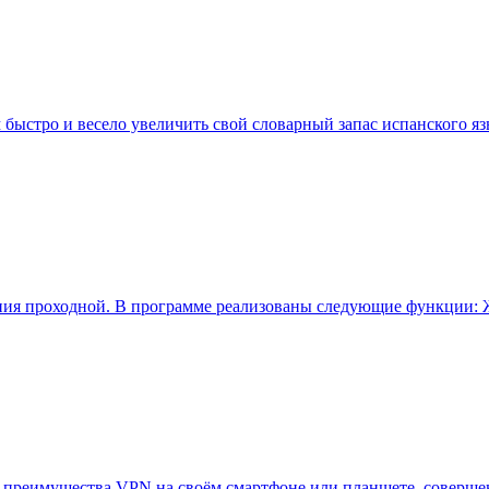
м быстро и весело увеличить свой словарный запас испанского я
ния проходной. В программе реализованы следующие функции: 
се преимущества VPN на своём смартфоне или планшете, соверш