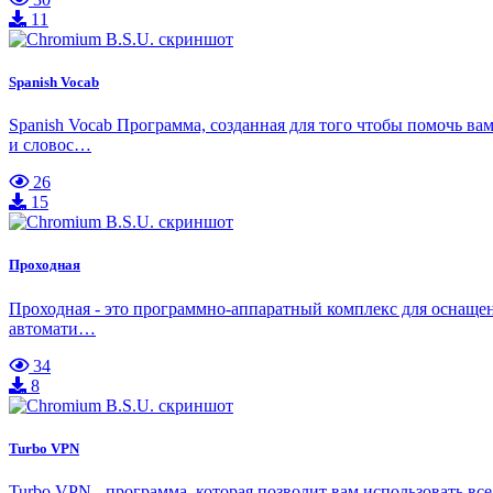
11
Spanish Vocab
Spanish Vocab Программа, созданная для того чтобы помочь ва
и словос…
26
15
Проходная
Проходная - это программно-аппаратный комплекс для оснаще
автомати…
34
8
Turbo VPN
Turbo VPN - программа, которая позволит вам использовать в