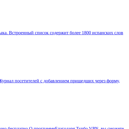
зыка. Встроенный список содержит более 1800 испанских слов
Журнал посетителей с добавлением пришедших через форму,
енно бесплатно.О программеБлагодаря Турбо VPN, вы сможете