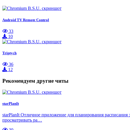
Android TV Remote Control
33
10
Triptych
36
12
Рекомендуем другие читы
starPlanIt
starPlanIt Отличное приложение для планирования расписания з
просматривать ра…
30