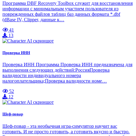
Программа DBF Recovery Toolbox служит для восстановления
информации с минимальным участием пользователя из
поврежденных файлов таблиц баз данных формата *.dbf
(dBase IV, Clipper, данные к…
41
13
Проверка ИНН
Проверка ИНН Программа Проверка ИНН предназначена для
выполнения следующих действий:РоссияПроверка
валидности индивидуального номера
налогоплательщика;Проверка валидности номе…
52
12
Шеф-повар
Шеф-повар - эта необычная игра-симулятор научит вас
готовить. И не просто готовить, а готовить вкусно и быстро.