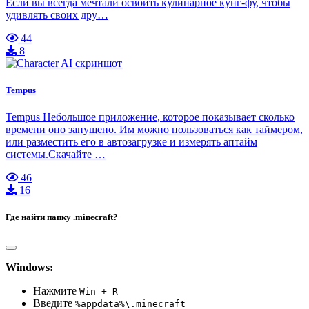
Если вы всегда мечтали освоить кулинарное кунг-фу, чтобы
удивлять своих дру…
44
8
Tempus
Tempus Небольшое приложение, которое показывает сколько
времени оно запущено. Им можно пользоваться как таймером,
или разместить его в автозагрузке и измерять аптайм
системы.Скачайте …
46
16
Где найти папку .minecraft?
Windows:
Нажмите
Win + R
Введите
%appdata%\.minecraft