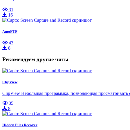
31
16
AutoFTP
43
8
Рекомендуем другие читы
ClipView
ClipView Небольшая программка, позволяющая просматривать
35
8
Hidden Files Recover