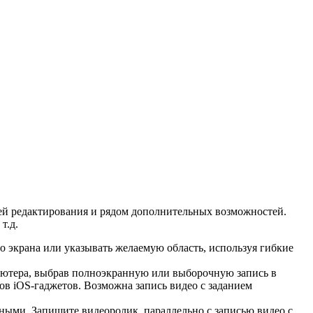
ией редактирования и рядом дополнительных возможностей.
т.д.
о экрана или указывать желаемую область, используя гибкие
пьютера, выбрав полноэкранную или выборочную запись в
нов iOS-гаджетов. Возможна запись видео с заданием
ными. Запишите видеоролик, параллельно с записью видео с