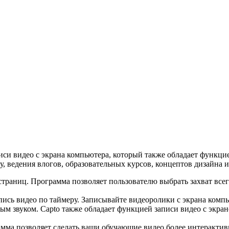
иси видео с экрана компьютера, который также обладает функц
 ведения влогов, образовательных курсов, концептов дизайна и 
траниц. Программа позволяет пользователю выбрать захват всег
пись видео по таймеру. Записывайте видеоролики с экрана ком
стым звуком. Capto также обладает функцией записи видео с экра
мма позволяет сделать ваши обучающие видео более интерактив