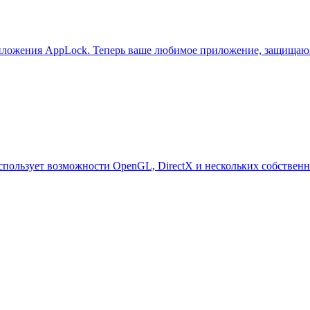
иложения AppLock. Теперь ваше любимое приложение, защищающ
ht использует возможности OpenGL, DirectX и нескольких собств