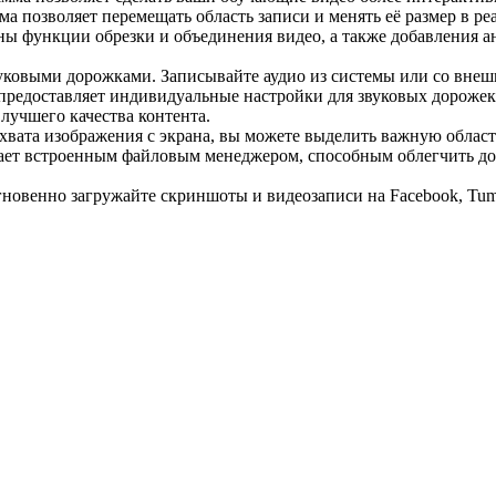
ма позволяет перемещать область записи и менять её размер в р
ы функции обрезки и объединения видео, а также добавления ан
уковыми дорожками. Записывайте аудио из системы или со внеш
редоставляет индивидуальные настройки для звуковых дорожек,
 лучшего качества контента.
вата изображения с экрана, вы можете выделить важную область
ает встроенным файловым менеджером, способным облегчить дос
новенно загружайте скриншоты и видеозаписи на Facebook, Tumbl