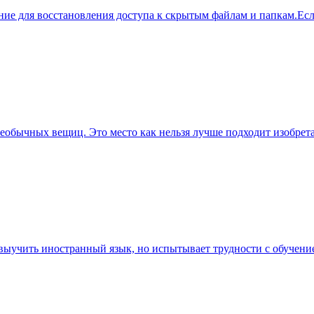
ение для восстановления доступа к скрытым файлам и папкам.Ес
обычных вещиц. Это место как нельзя лучше подходит изобретат
я выучить иностранный язык, но испытывает трудности с обучен