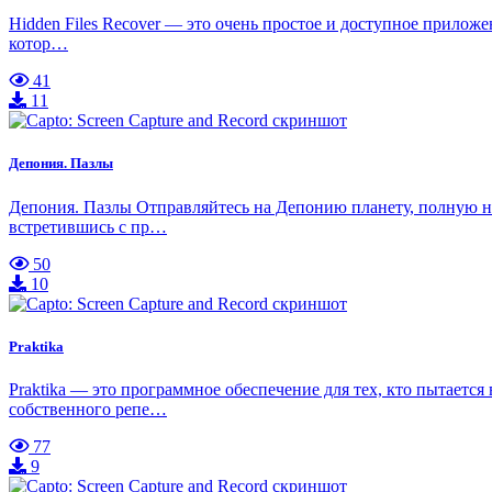
Hidden Files Recover — это очень простое и доступное прилож
котор…
41
11
Депония. Пазлы
Депония. Пазлы Отправляйтесь на Депонию планету, полную не
встретившись с пр…
50
10
Praktika
Praktika — это программное обеспечение для тех, кто пытаетс
собственного репе…
77
9