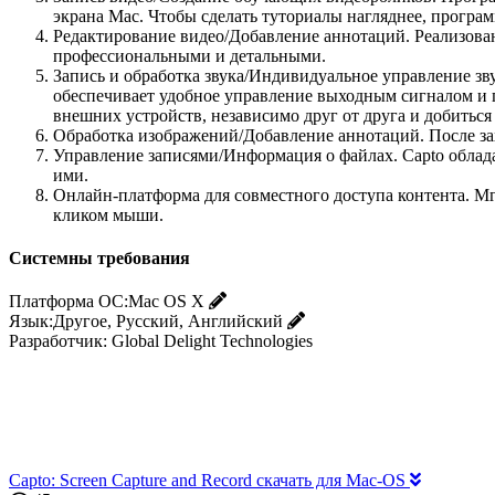
экрана Mac. Чтобы сделать туториалы нагляднее, програм
Редактирование видео/Добавление аннотаций. Реализован
профессиональными и детальными.
Запись и обработка звука/Индивидуальное управление зв
обеспечивает удобное управление выходным сигналом и п
внешних устройств, независимо друг от друга и добиться
Обработка изображений/Добавление аннотаций. После зах
Управление записями/Информация о файлах. Capto облад
ими.
Онлайн-платформа для совместного доступа контента. Мг
кликом мыши.
Системны требования
Платформа ОС:
Mac OS X
Язык:
Другое, Русский, Английский
Разработчик:
Global Delight Technologies
Capto: Screen Capture and Record скачать для Mac-OS