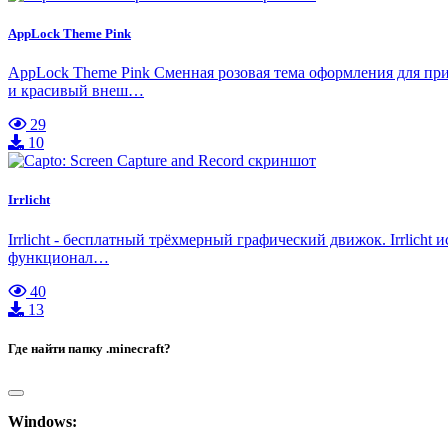
AppLock Theme Pink
AppLock Theme Pink Сменная розовая тема оформления для пр
и красивый внеш…
29
10
Irrlicht
Irrlicht - бесплатный трёхмерный графический движок. Irrlic
функционал…
40
13
Где найти папку .minecraft?
Windows: