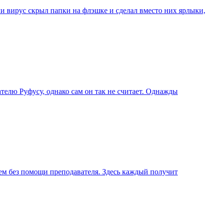
ли вирус скрыл папки на флэшке и сделал вместо них ярлыки,
елю Руфусу, однако сам он так не считает. Однажды
ием без помощи преподавателя. Здесь каждый получит