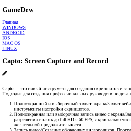
GameDew
Главная
WINDOWS
ANDROID
IOS
MAC OS
LINUX
Capto: Screen Capture and Record
Capto — это новый инструмент для создания скриншотов и зап
Подходит для создания профессиональных руководств по дизану,
Полноэкранный и выборочный захват экрана/Захват веб-с
инструменты настройки скриншотов.
Полноэкранная или выборочная запись видео с экрана/За
разрешении вплоть до full HD с 60 FPS, с кристально чи
желательной продолжительности.
Запись видео/Создание обучающих видеороликов. Програ