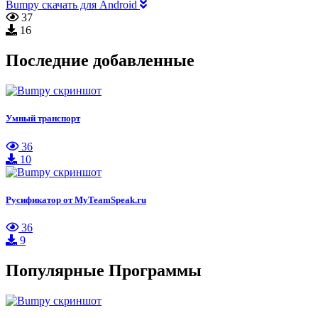
Bumpy скачать для Android
37
16
Последние добавленные
Умный транспорт
36
10
Русификатор от MyTeamSpeak.ru
36
9
Популярные Программы