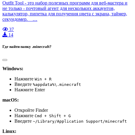
Outfit Tool - это набор полезных программ для веб-мастера и
не только - почтовый агент для нескольких аккаунтов,
калькулятор, пипетка для получения цвета с экрана, таймер,
секундомер. …
37
14
Где найти папку .minecraft?
Windows:
Нажмите
Win + R
Введите
%appdata%\.minecraft
Нажмите Enter
macOS:
Откройте Finder
Нажмите
Cmd + Shift + G
Введите
~/Library/Application Support/minecraft
Linux: