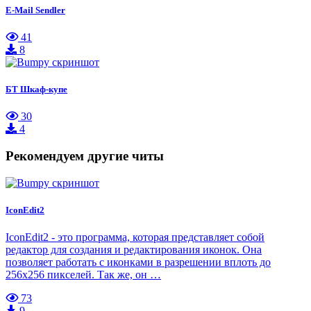
E-Mail Sendler
41
8
БТ Шкаф-купе
30
4
Рекомендуем другие читы
IconEdit2
IconEdit2 - это программа, которая представляет собой
редактор для создания и редактирования иконок. Она
позволяет работать с иконками в разрешении вплоть до
256x256 пикселей. Так же, он …
73
9