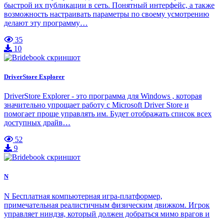
быстрой их публикации в сеть. Понятный интерфейс, а также
возможность настраивать параметры по своему усмотрению
делают эту программу…
35
10
DriverStore Explorer
DriverStore Explorer - это программа для Windows , которая
значительно упрощает работу с Microsoft Driver Store и
помогает проще управлять им. Будет отображать список всех
доступных драйв…
52
9
N
N Бесплатная компьютерная игра-платформер,
примечательная реалистичным физическим движком. Игрок
управляет ниндзя, который должен добраться мимо врагов и