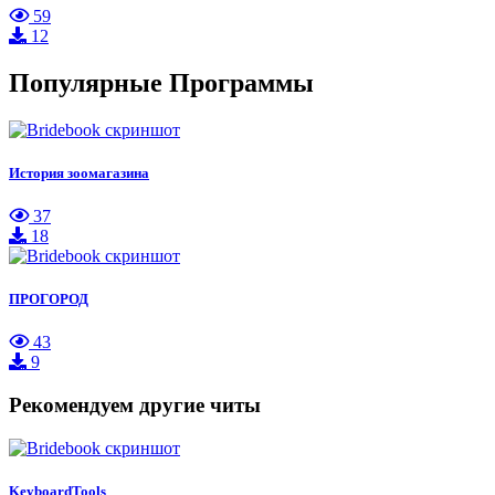
59
12
Популярные Программы
История зоомагазина
37
18
ПРОГОРОД
43
9
Рекомендуем другие читы
KeyboardTools