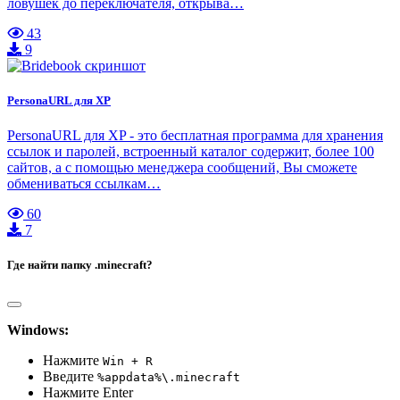
ловушек до переключателя, открыва…
43
9
PersonaURL для XP
PersonaURL для XP - это бесплатная программа для хранения
ссылок и паролей, встроенный каталог содержит, более 100
сайтов, а с помощью менеджера сообщений, Вы сможете
обмениваться ссылкам…
60
7
Где найти папку .minecraft?
Windows:
Нажмите
Win + R
Введите
%appdata%\.minecraft
Нажмите Enter