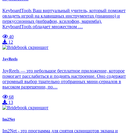
KeyboardTools Ваш виртуальный учитель, который поможет
овладеть игрой на клавишных инструментах (пианино) и
перкуссионных (вибрафон, ксилофон, маримба).
KeyboardTools обладает множеством …
40
12
JoyReels
JoyReels — это небольшое бесплатное приложение, которое
помогает расслабиться и поднять настроение. Оно содержит
огромный выбор тщательно отобранных мини-сериалов в
высоком разрешении, по…
68
13
Im2Net
Im2Net - это программа для снятия скриншотов экрана и