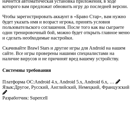
начнется автоматическая установка приложения, в ходе
которого вам предложат обновить игру до последней версии.
Чтобы зарегистрировать аккаунт в «Браво Стар», вам нужно
будет указать имя и возраст игрока, принять условия
пользовательского соглашения. После того как вы сыграете
один тренировочный бой, можно будет открыть главное меню
и сделать необходимые настройки.
Скачивайте Brawl Stars и другие игры для Android на нашем
сайте. Все игры проверены нашими специалистами на
наличие вирусов и не причинят вред вашему устройству.
Системны требования
Платформа ОС:
Android 4.x, Android 5.x, Android 6.x, …
Язык:
Другое, Русский, Английский, Немецкий, Французский
Разработчик:
Supercell