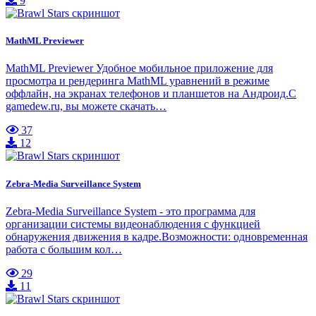
9
MathML Previewer
MathML Previewer Удобное мобильное приложение для
просмотра и рендеринга MathML уравнений в режиме
оффлайн, на экранах телефонов и планшетов на Андроид.С
gamedew.ru, вы можете скачать…
37
12
Zebra-Media Surveillance System
Zebra-Media Surveillance System - это программа для
организации системы видеонаблюдения с функцией
обнаружения движения в кадре.Возможности: одновременная
работа с большим кол…
29
11