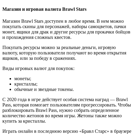
Магазин и игровая валюта Brawl Stars
Магазин Brawl Stars доступен в любое время. В нем можно
покупать скины для персонажей, наборы самоцветов, пачки
монет, ящики для драк и другие ресурсы для прокачки бойцов
и прохождения сложных квестов.
Покупать ресурсы можно за реальные деньги, игровую
валюту, которую пользователи получают во время открытия
ящиков, или за победу в сражениях.
Виды игровых валют для покупок:
монеты;
кристаллы;
обычные и звездные токены.
С 2020 года в игре действует особая система наград — Brawl
Pass, которая помогает пользователям прогрессировать. Чтобы
разблокировать Brawl Pass, нужно собрать определенное
количество жетонов во время игры. Жетоны также можно
купить за кристаллы.
Играть онлайн в последнюю версию «Бравл Старс» в браузере