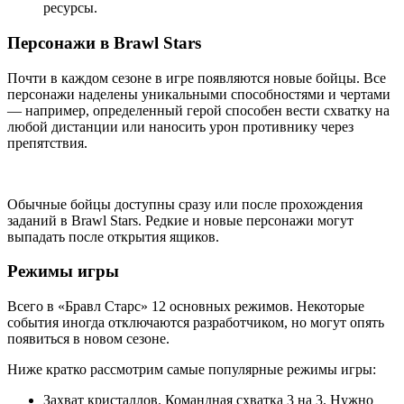
ресурсы.
Персонажи в Brawl Stars
Почти в каждом сезоне в игре появляются новые бойцы. Все
персонажи наделены уникальными способностями и чертами
— например, определенный герой способен вести схватку на
любой дистанции или наносить урон противнику через
препятствия.
Обычные бойцы доступны сразу или после прохождения
заданий в Brawl Stars. Редкие и новые персонажи могут
выпадать после открытия ящиков.
Режимы игры
Всего в «Бравл Старс» 12 основных режимов. Некоторые
события иногда отключаются разработчиком, но могут опять
появиться в новом сезоне.
Ниже кратко рассмотрим самые популярные режимы игры:
Захват кристаллов. Командная схватка 3 на 3. Нужно