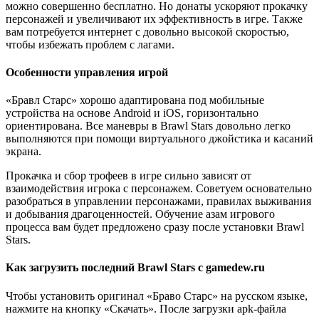
можно совершенно бесплатно. Но донаты ускоряют прокачку
персонажей и увеличивают их эффективность в игре. Также
вам потребуется интернет с довольно высокой скоростью,
чтобы избежать проблем с лагами.
Особенности управления игрой
«Бравл Старс» хорошо адаптирована под мобильные
устройства на основе Android и iOS, горизонтально
ориентирована. Все маневры в Brawl Stars довольно легко
выполняются при помощи виртуального джойстика и касаний
экрана.
Прокачка и сбор трофеев в игре сильно зависят от
взаимодействия игрока с персонажем. Советуем основательно
разобраться в управлении персонажами, правилах выживания
и добывания драгоценностей. Обучение азам игрового
процесса вам будет предложено сразу после установки Brawl
Stars.
Как загрузить последний Brawl Stars с gamedew.ru
Чтобы установить оригинал «Браво Старс» на русском языке,
нажмите на кнопку «Скачать». После загрузки apk-файла