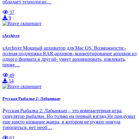
обладает технологие…
37
9
sArchiver
sArchiver Мощный архиватор для Mac OS. Возможности:-
полная поддержка RAR-архивов- конвертирование архивов из
одного формата в другой- умеет архивировать, извлекать,
прове…
49
14
Русская Рыбалка 2: Лабынкыр
Русская Рыбалка 2: Лабынкыр – это компьютерная игра,
симулятор рыбалки. Но только на первый взгляд.Не придумал
еще никто название жанра, в котором не нужно никуда
торопиться, нет необ…
63