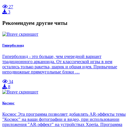
27
3
Рекомендуем другие читы
Гиперболоид
Гиперболоид - это больше, чем очередной вариант
традиционного арканоида. От классической игры в нем
остались только ракетка, шарик и общая идея. Привычные
неподвижные прямоугольные блоки …
34
8
Космос
Космос Эта программа позволяет добавлять AR-эффекты темы
"Космос" на ваши фотографии и видео, при использовании
приложения "AR-эффект" на устройствах Xperia. Программа