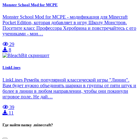
Monster School Mod for MCPE
Monster School Mod for MCPE - модификация для Minecraft
Pocket Edition, которая добавляет в игру Школу Монстров.
Посетите класс Профессора Херобрина и повстречайтесь с его
учениками - мон…
29
8
LinkLines
LinkLines Ремейк популярной классической игры "Линии".
Вам будет нужно объединять шарики в группы от пяти штук и
более в линии в любом направлении, чтобы они покинули
игровое поле. Не дай…
39
11
Где найти папку .minecraft?