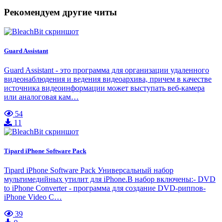
Рекомендуем другие читы
Guard Assistant
Guard Assistant - это программа для организации удаленного
видеонаблюдения и ведения видеоархива, причем в качестве
источника видеоинформации может выступать веб-камера
или аналоговая кам…
54
11
Tipard iPhone Software Pack
Tipard iPhone Software Pack Универсальный набор
мультимедийных утилит для iPhone.В набор включены:- DVD
to iPhone Converter - программа для создание DVD-риппов-
iPhone Video C…
39