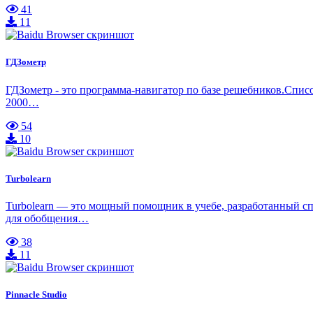
41
11
ГДЗометр
ГДЗометр - это программа-навигатор по базе решебников.Спис
2000…
54
10
Turbolearn
Turbolearn — это мощный помощник в учебе, разработанный сп
для обобщения…
38
11
Pinnacle Studio