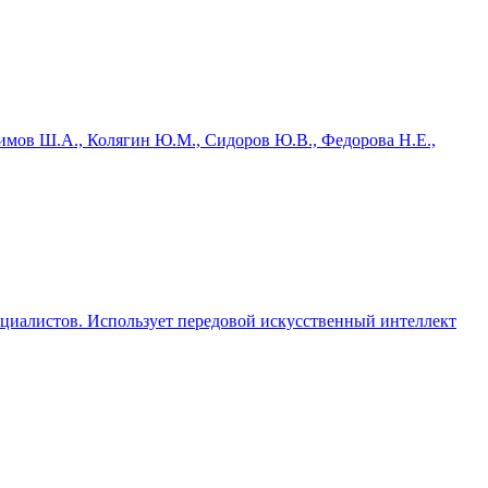
имов Ш.А., Колягин Ю.М., Сидоров Ю.В., Федорова Н.Е.,
ециалистов. Использует передовой искусственный интеллект