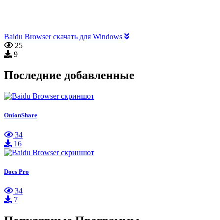
Baidu Browser скачать для Windows
25
9
Последние добавленные
OnionShare
34
16
Docs Pro
34
7