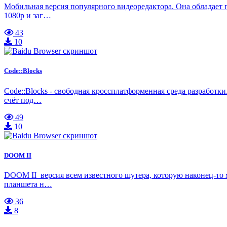
Мобильная версия популярного видеоредактора. Она обладает 
1080p и заг…
43
10
Code::Blocks
Code::Blocks - свободная кроссплатформенная среда разработк
счёт под…
49
10
DOOM II
DOOM II версия всем известного шутера, которую наконец-то 
планшета н…
36
8