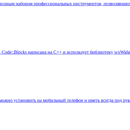
полным набором профессиональных инструментов, позволяющих ра
и. Code::Blocks написана на С++ и использует библиотеку wxWid
можно установить на мобильный телефон и иметь всегда под рук