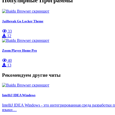
Популярные Программы
Jailbreak Go Locker Theme
33
12
Zoom Player Home Pro
40
13
Рекомендуем другие читы
IntelliJ IDEA Windows
IntelliJ IDEA Windows - это интегрированная cреда разработки
языки…