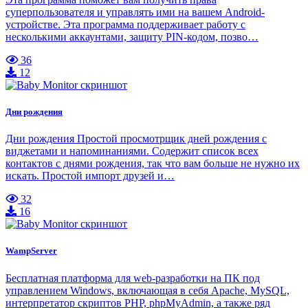
суперпользователя и управлять ими на вашем Android-
устройстве. Эта программа поддерживает работу с
несколькими аккаунтами, защиту PIN-кодом, позво…
36
12
Дни рождения
Дни рождения Простой просмотрщик дней рождения с
виджетами и напоминаниями. Содержит список всех
контактов с днями рождения, так что вам больше не нужно их
искать. Простой импорт друзей и…
32
16
WampServer
Бесплатная платформа для web-разработки на ПК под
управлением Windows, включающая в себя Apache, MySQL,
интерпретатор скриптов PHP, phpMyAdmin, а также ряд