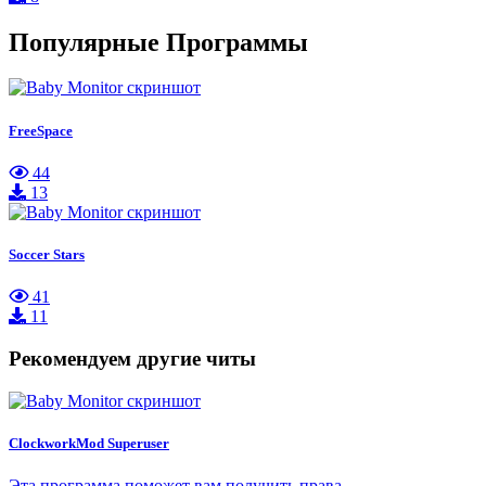
Популярные Программы
FreeSpace
44
13
Soccer Stars
41
11
Рекомендуем другие читы
ClockworkMod Superuser
Эта программа поможет вам получить права