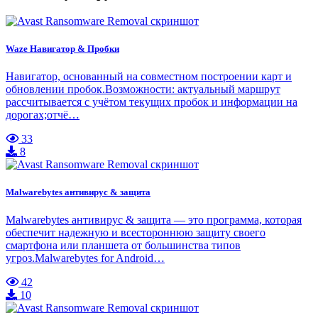
Waze Навигатор & Пробки
Навигатор, основанный на совместном построении карт и
обновлении пробок.Возможности: актуальный маршрут
рассчитывается с учётом текущих пробок и информации на
дорогах;отчё…
33
8
Malwarebytes антивирус & защита
Malwarebytes антивирус & защита — это программа, которая
обеспечит надежную и всестороннюю защиту своего
смартфона или планшета от большинства типов
угроз.Malwarebytes for Android…
42
10