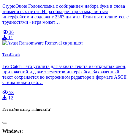
CryptoQuote Головоломка с собиранием набора букв в слова
знаменитых цитат. Игра обладает простым, чистым
интерфейсом и содержит 2363 цитаты. Если вы столкнетесь с
трудностями - игра может…
36
11
TextCatch
TextCatch - это утилита для захвата текста из открытых окон,
приложений и даже элементов интерфейса. Захваченный
текст сохраняется во встроенном редакторе в формате ASCII.
С ним можно раб…
58
12
Где найти папку .minecraft?
Windows: