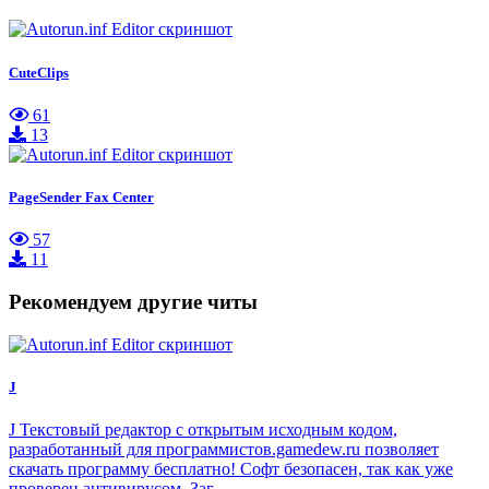
CuteClips
61
13
PageSender Fax Center
57
11
Рекомендуем другие читы
J
J Текстовый редактор с открытым исходным кодом,
разработанный для программистов.gamedew.ru позволяет
скачать программу бесплатно! Софт безопасен, так как уже
проверен антивирусом. Заг…