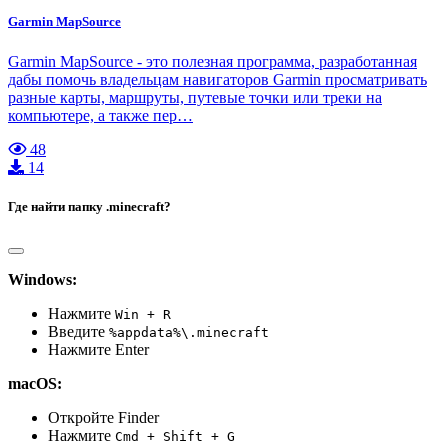
Garmin MapSource
Garmin MapSource - это полезная программа, разработанная
дабы помочь владельцам навигаторов Garmin просматривать
разные карты, маршруты, путевые точки или треки на
компьютере, а также пер…
48
14
Где найти папку .minecraft?
Windows:
Нажмите
Win + R
Введите
%appdata%\.minecraft
Нажмите Enter
macOS:
Откройте Finder
Нажмите
Cmd + Shift + G