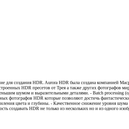
ние для создания HDR. Aurora HDR была создана компанией Ma
троенных HDR пресетов от Трея а также других фотографов мир
еньшим шумом и выразительными деталями. - Batch processing (
ьных фотографов HDR которые позволяют достичь фантастических
ения цвета и глубины. - Качественное снижение уровня шума в
ость создавать HDR не только из нескольких но и из одного изоб