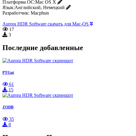
Платформа ОС:
Mac OS X
Язык:
Английский, Немецкий
Разработчик:
Macphun
Aurora HDR Software скачать для Mac-OS
17
3
Последние добавленные
PTGui
61
15
ZODB
35
8