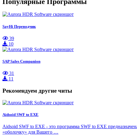
Популярные Программы
SayHi Переводчик
39
10
SAP Sales Companion
31
11
Рекомендуем другие читы
Aidsoid SWF to EXE
Aidsoid SWF to EXE - это программа SWF to EXE предназначе
«оболочку» для Вашего …