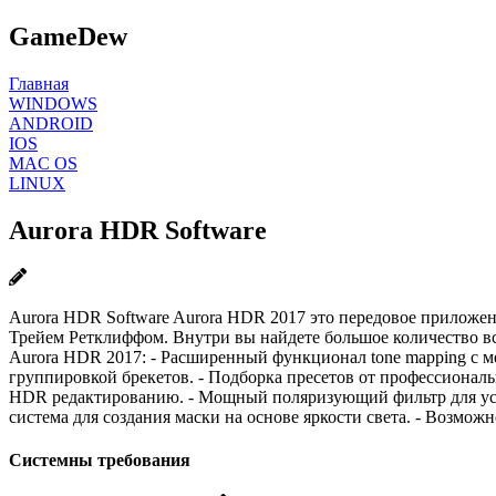
GameDew
Главная
WINDOWS
ANDROID
IOS
MAC OS
LINUX
Aurora HDR Software
Aurora HDR Software Aurora HDR 2017 это передовое приложе
Трейем Ретклиффом. Внутри вы найдете большое количество вс
Aurora HDR 2017: - Расширенный функционал tone mapping с м
группировкой брекетов. - Подборка пресетов от профессионал
HDR редактированию. - Мощный поляризующий фильтр для усил
система для создания маски на основе яркости света. - Возможн
Системны требования