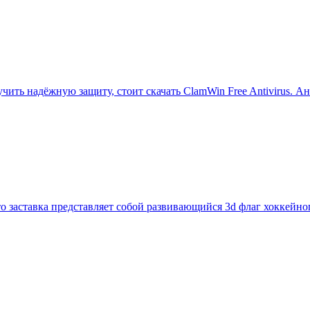
чить надёжную защиту, стоит скачать ClamWin Free Antivirus. 
то заставка представляет собой развивающийся 3d флаг хоккейн