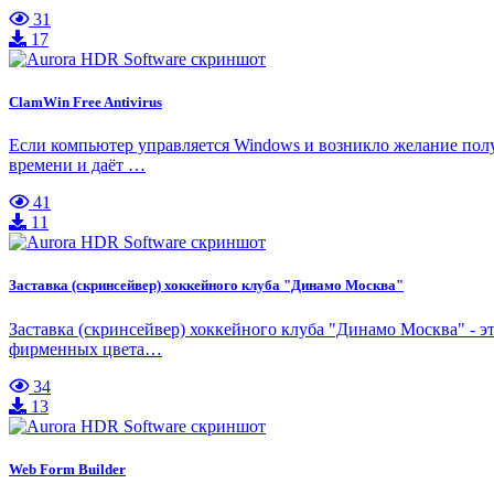
31
17
ClamWin Free Antivirus
Если компьютер управляется Windows и возникло желание полу
времени и даёт …
41
11
Заставка (скринсейвер) хоккейного клуба "Динамо Москва"
Заставка (скринсейвер) хоккейного клуба "Динамо Москва" - э
фирменных цвета…
34
13
Web Form Builder