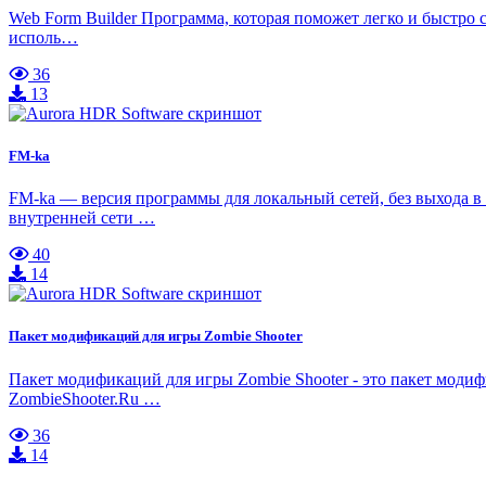
Web Form Builder Программа, которая поможет легко и быстро 
исполь…
36
13
FM-ka
FM-ka — версия программы для локальный сетей, без выхода в 
внутренней сети …
40
14
Пакет модификаций для игры Zombie Shooter
Пакет модификаций для игры Zombie Shooter - это пакет модиф
ZombieShooter.Ru …
36
14