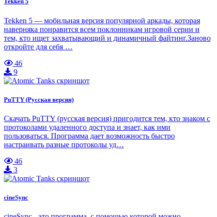
Tekken 5
Tekken 5 — мобильная версия популярной аркады, которая
наверняка понравится всем поклонникам игровой серии и
тем, кто ищет захватывающий и динамичный файтинг.Заново
откройте для себя …
46
9
PuTTY (Русская версия)
Скачать PuTTY (русская версия) пригодится тем, кто знаком с
протоколами удаленного доступа и знает, как ими
пользоваться. Программа дает возможность быстро
настраивать разные протоколы уд…
46
3
cineSync
cineSync - это программа, с помощью которой можно