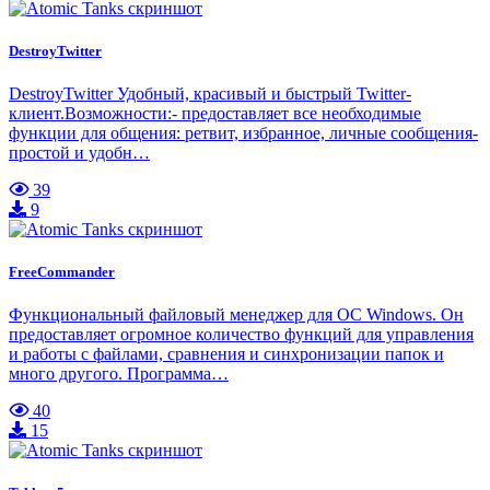
DestroyTwitter
DestroyTwitter Удобный, красивый и быстрый Twitter-
клиент.Возможности:- предоставляет все необходимые
функции для общения: ретвит, избранное, личные сообщения-
простой и удобн…
39
9
FreeCommander
Функциональный файловый менеджер для ОС Windows. Он
предоставляет огромное количество функций для управления
и работы с файлами, сравнения и синхронизации папок и
много другого. Программа…
40
15