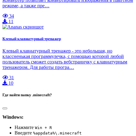
Конвертер позволяет конвертировать изображения в пакетном
режиме, а также пре…
34
11
Клевый клавиатурный тренажер
Клевый клавиатурный тренажер - это небольшая, но
классненькая программулечка, с помощью которой любой
пользователь сможет создать вебстраничку с клавиатурным
тренажером. Для работы програ…
31
10
Где найти папку .minecraft?
Windows:
Нажмите
Win + R
Введите
%appdata%\.minecraft