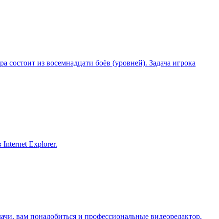
а состоит из восемнадцати боёв (уровней). Задача игрока
nternet Explorer.
ачи, вам понадобиться и профессиональные видеоредактор,