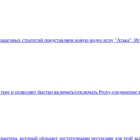
ошаговых стратегий представляем новую видео игру "Атака". Игр
трее и позволяет быстро включать/отключать Proxy-соединение в I
ьютера, который обладает достаточными ресурсами для этой зад