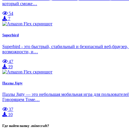
который сможе…
54
7
Superbird
Superbird - это быстрый, стабильный и безопасный веб-браузе
возможности, и…
47
19
Пазлы Jigty
Пазлы Jigty — это небольшая мобильная игра для пользовател
Говорящем Томе…
37
10
Где найти папку .minecraft?