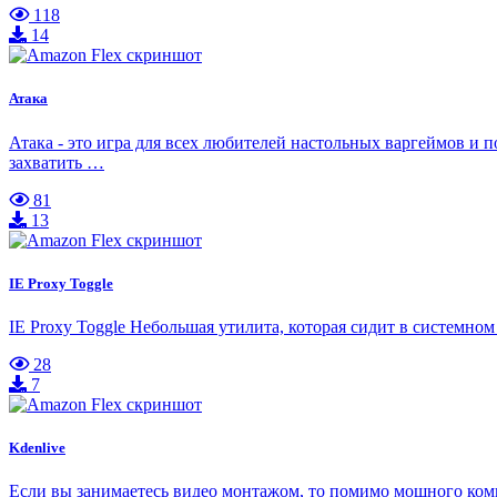
118
14
Атака
Атака - это игра для всех любителей настольных варгеймов и п
захватить …
81
13
IE Proxy Toggle
IE Proxy Toggle Небольшая утилита, которая сидит в системном 
28
7
Kdenlive
Если вы занимаетесь видео монтажом, то помимо мощного комп