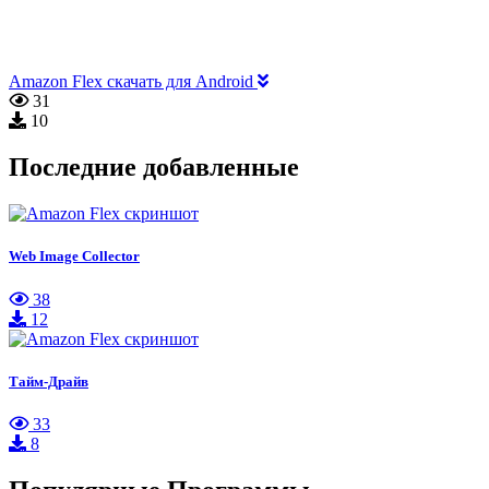
Amazon Flex скачать для Android
31
10
Последние добавленные
Web Image Collector
38
12
Тайм-Драйв
33
8