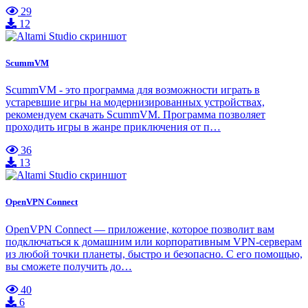
29
12
ScummVM
ScummVM - это программа для возможности играть в
устаревшие игры на модернизированных устройствах,
рекомендуем скачать ScummVM. Программа позволяет
проходить игры в жанре приключения от п…
36
13
OpenVPN Connect
OpenVPN Connect — приложение, которое позволит вам
подключаться к домашним или корпоративным VPN-серверам
из любой точки планеты, быстро и безопасно. С его помощью,
вы сможете получить до…
40
6