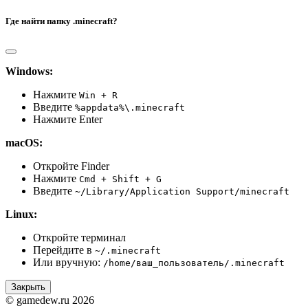
Где найти папку .minecraft?
Windows:
Нажмите
Win + R
Введите
%appdata%\.minecraft
Нажмите Enter
macOS:
Откройте Finder
Нажмите
Cmd + Shift + G
Введите
~/Library/Application Support/minecraft
Linux:
Откройте терминал
Перейдите в
~/.minecraft
Или вручную:
/home/ваш_пользователь/.minecraft
Закрыть
© gamedew.ru 2026