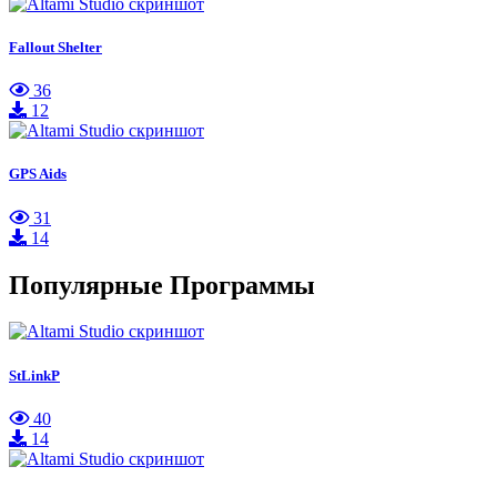
Fallout Shelter
36
12
GPS Aids
31
14
Популярные Программы
StLinkP
40
14