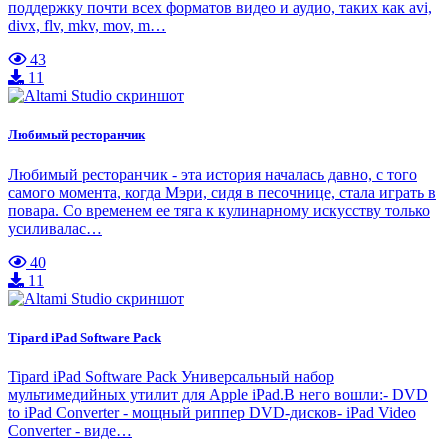
поддержку почти всех форматов видео и аудио, таких как avi,
divx, flv, mkv, mov, m…
43
11
Любимый ресторанчик
Любимый ресторанчик - эта история началась давно, с того
самого момента, когда Мэри, сидя в песочнице, стала играть в
повара. Со временем ее тяга к кулинарному искусству только
усиливалас…
40
11
Tipard iPad Software Pack
Tipard iPad Software Pack Универсальный набор
мультимедийных утилит для Apple iPad.В него вошли:- DVD
to iPad Converter - мощный риппер DVD-дисков- iPad Video
Converter - виде…