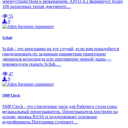
землеустройством и межеванием. АРГО 4.2 формирует более
100 различных типов документо…
55
9
Scilab
Scilab - это программа на тот случай, если вам понадобится
смоделировать по заданным параметрам траекторию
движения велосипеда или притяжение черной дыры —
рекомендуем скачать Scilab.…
47
9
SMP Clock
SMP Clock - это стрелочные часы для Рабочего стола плюс
музыкальный проигрыватель. Проигрыватель построен на
основе движка BASS и поддерживает основные
аудиоформаты.Программа содержит…