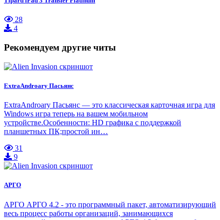
Tipard iPad 3 Transfer Platinum
28
4
Рекомендуем другие читы
ExtraAndroary Пасьянс
ExtraAndroary Пасьянс — это классическая карточная игра для
Windows игра теперь на вашем мобильном
устройстве.Особенности: HD графика с поддержкой
планшетных ПК;простой ин…
31
9
АРГО
АРГО АРГО 4.2 - это программный пакет, автоматизирующий
весь процесс работы организаций, занимающихся