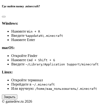
Где найти папку .minecraft?
Windows:
Нажмите
Win + R
Введите
%appdata%\.minecraft
Нажмите Enter
macOS:
Откройте Finder
Нажмите
Cmd + Shift + G
Введите
~/Library/Application Support/minecraft
Linux:
Откройте терминал
Перейдите в
~/.minecraft
Или вручную:
/home/ваш_пользователь/.minecraft
Закрыть
© gamedew.ru 2026