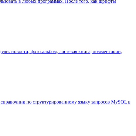
льзовать в любых программах. После того, как шрифты
ули: новости, фото-альбом, лостевая книга, ломментарии,
 справочник по структурированному языку запросов MySQL в