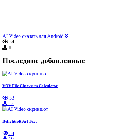
AI Video скачать для Android
34
8
Последние добавленные
VOV File Checksum Calculator
33
12
Belightsoft Art Text
34
10