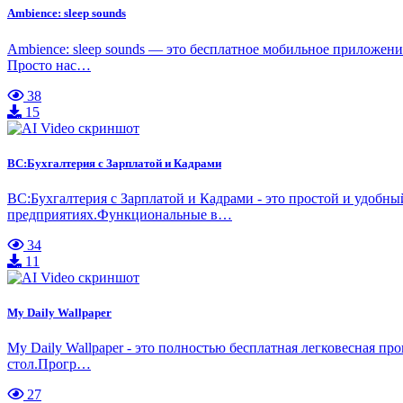
Ambience: sleep sounds
Ambience: sleep sounds — это бесплатное мобильное приложени
Просто нас…
38
15
ВС:Бухгалтерия с Зарплатой и Кадрами
ВС:Бухгалтерия с Зарплатой и Кадрами - это простой и удобный
предприятиях.Функциональные в…
34
11
My Daily Wallpaper
My Daily Wallpaper - это полностью бесплатная легковесная п
стол.Прогр…
27