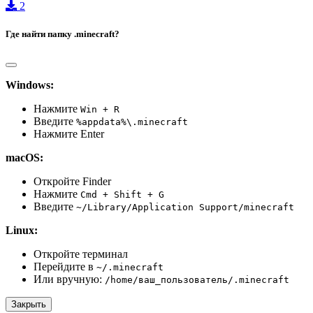
2
Где найти папку .minecraft?
Windows:
Нажмите
Win + R
Введите
%appdata%\.minecraft
Нажмите Enter
macOS:
Откройте Finder
Нажмите
Cmd + Shift + G
Введите
~/Library/Application Support/minecraft
Linux:
Откройте терминал
Перейдите в
~/.minecraft
Или вручную:
/home/ваш_пользователь/.minecraft
Закрыть