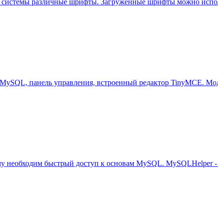
ть в системы различные шрифты. Загруженные шрифты можно испо
зы MySQL, панель управления, встроенный редактор TinyMCE. Мод
му необходим быстрый доступ к основам MySQL. MySQLHelper -