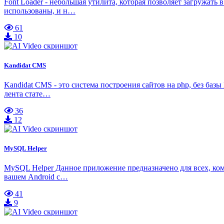
Font Loader - небольшая утилита, которая позволяет загружа
использованы, и н…
61
10
Kandidat CMS
Kandidat CMS - это система построения сайтов на php, без ба
лента стате…
36
12
MySQL Helper
MySQL Helper Данное приложение предназначено для всех, ко
вашем Android с…
41
9