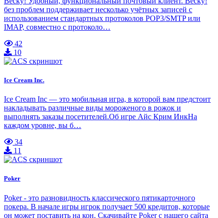
Becky! Удобный, функциональный почтовый клиент. Becky!
без проблем поддерживает несколько учётных записей с
использованием стандартных протоколов POP3/SMTP или
IMAP, совместно с протоколо…
42
10
Ice Cream Inc.
Ice Cream Inc — это мобильная игра, в которой вам предстоит
накладывать различные виды мороженого в рожок и
выполнять заказы посетителей.Об игре Айс Крим ИнкНа
каждом уровне, вы б…
34
11
Poker
Poker - это разновидность классического пятикарточного
покера. В начале игры игрок получает 500 кредитов, которые
он может поставить на кон. Скачивайте Poker с нашего сайта