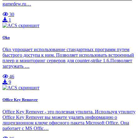
gamedew.ru…
30
1
Oko
Oko упрощает использование стандартных программ путем
быстрого доступа к ним. Позволяет использовать встроенный
плеер и мониторинг серверов для counter-strike 1.6.Позволяет
загружать …
46
9
Office Key Remover
Office Key Remover - это полезная утилита. Используя утилиту
Office Key Remover вы можете удалять информацию о
лицензионном ключе офисного пакета Microsoft Office. Она
работает с MS Offic…