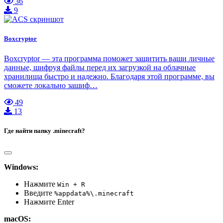
36
9
Boxcryptor
Boxcryptor — эта программа поможет защитить ваши личные
данные, шифруя файлы перед их загрузкой на облачные
хранилища быстро и надежно. Благодаря этой программе, вы
сможете локально зашиф…
49
13
Где найти папку .minecraft?
Windows:
Нажмите
Win + R
Введите
%appdata%\.minecraft
Нажмите Enter
macOS: