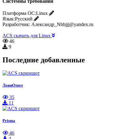
Системны требования
Платформа ОС:
Linux
Язык:
Русский
Разработчик:
Александр_Nhbjjj@yandex.ru
ACS скачать для Linux
46
9
Последние добавленные
ЛовиОтвет
35
11
Prisma
46
4