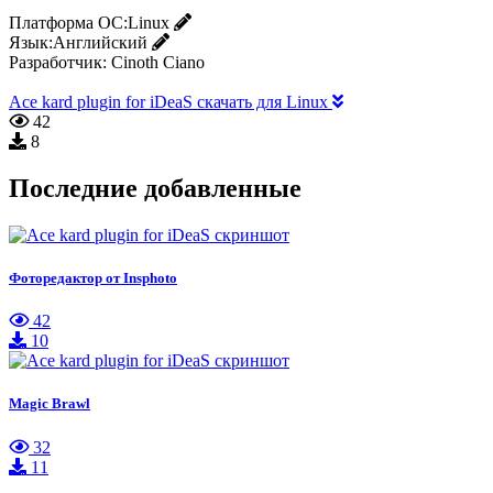
Платформа ОС:
Linux
Язык:
Английский
Разработчик:
Cinoth Ciano
Ace kard plugin for iDeaS скачать для Linux
42
8
Последние добавленные
Фоторедактор от Insphoto
42
10
Magic Brawl
32
11