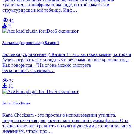
храниться в зашифрованном виде, и отображатеся в
структурированной таблице. Инф…
44
9
Заставка (скринсейвер) Камин 1
Заставка (скринсейвер) Камин 1 - это заставка камин, который
будет согревать вас холодными вечерами во все времена года.
Как говорится - "На огонь можно смотреть
бесконечно". Скачивай…
37
11
Kana Checksum
Kana Checksum - это простая в использовании утилита,
предназначенная для расчета контрольной суммы файла. Она
также позволяет сравнить полученную сумму с оригинальным
значением, чтобы про…