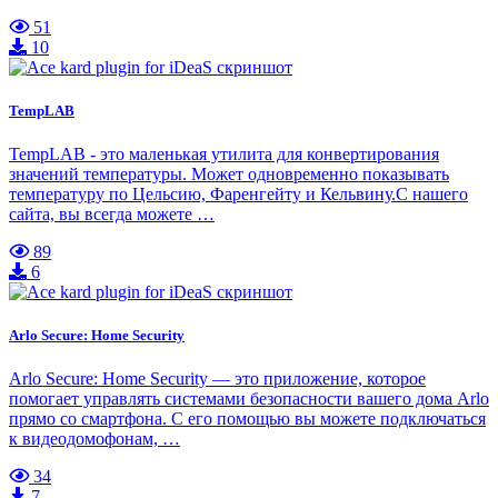
51
10
TempLAB
TempLAB - это маленькая утилита для конвертирования
значений температуры. Может одновременно показывать
температуру по Цельсию, Фаренгейту и Кельвину.С нашего
сайта, вы всегда можете …
89
6
Arlo Secure: Home Security
Arlo Secure: Home Security — это приложение, которое
помогает управлять системами безопасности вашего дома Arlo
прямо со смартфона. С его помощью вы можете подключаться
к видеодомофонам, …
34
7