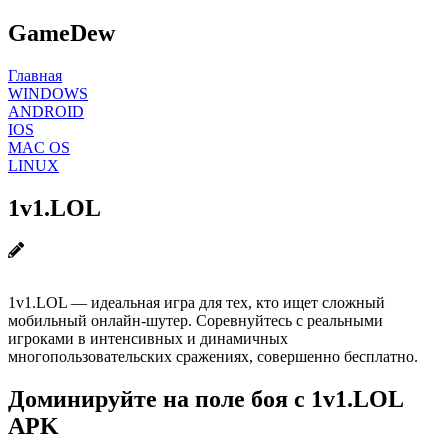
GameDew
Главная
WINDOWS
ANDROID
IOS
MAC OS
LINUX
1v1.LOL
1v1.LOL — идеальная игра для тех, кто ищет сложный
мобильный онлайн-шутер. Соревнуйтесь с реальными
игроками в интенсивных и динамичных
многопользовательских сражениях, совершенно бесплатно.
Доминируйте на поле боя с 1v1.LOL
APK