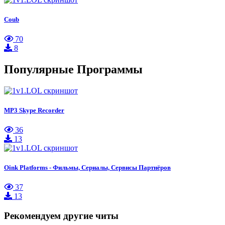
Coub
70
8
Популярные Программы
MP3 Skype Recorder
36
13
Oink Platforms - Фильмы, Сериалы, Сервисы Партнёров
37
13
Рекомендуем другие читы