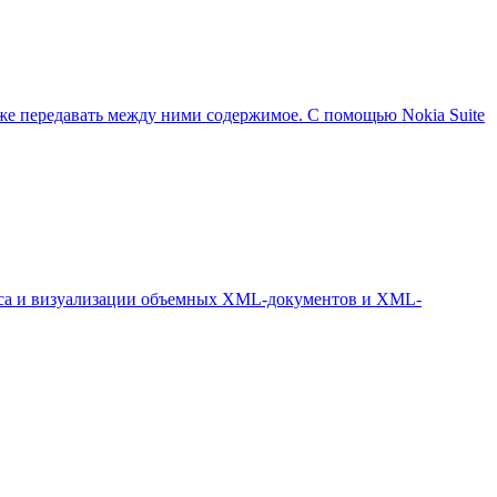
акже передавать между ними содержимое. С помощью Nokia Suite
роса и визуализации объемных XML-документов и XML-