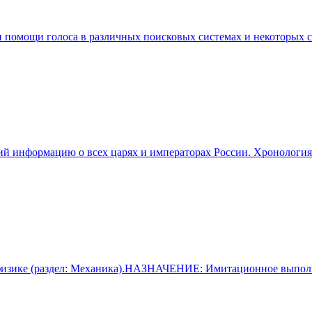
помощи голоса в различных поисковых системах и некоторых се
 информацию о всех царях и императорах России. Хронология 
о физике (раздел: Механика).НАЗНАЧЕНИЕ: Имитационное выпо