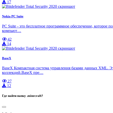
17
Nokia PC Suite
PC Suite - это бесплатное программное обеспечение, которое 
компьют…
42
14
BaseX
BaseX Компактная система управления базами данных XML. Э
коллекций.BaseX пре…
27
12
Где найти папку .minecraft?