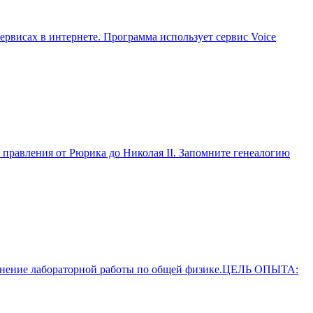
рвисах в интернете. Программа использует сервис Voice
правления от Рюрика до Николая II. Запомните генеалогию
лнение лабораторной работы по общей физике.ЦЕЛЬ ОПЫТА: