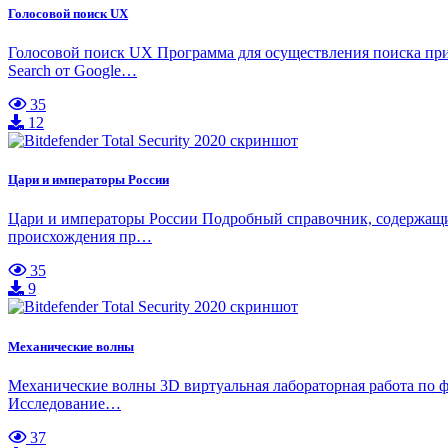
Голосовой поиск UX
Голосовой поиск UX Программа для осуществления поиска при 
Search от Google…
35
12
Цари и императоры России
Цари и императоры России Подробный справочник, содержащий
происхождения пр…
35
9
Механические волны
Механические волны 3D виртуальная лабораторная работа п
Исследование…
37