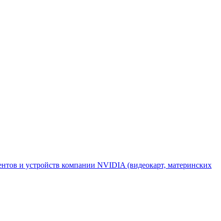
онентов и устройств компании NVIDIA (видеокарт, материнских