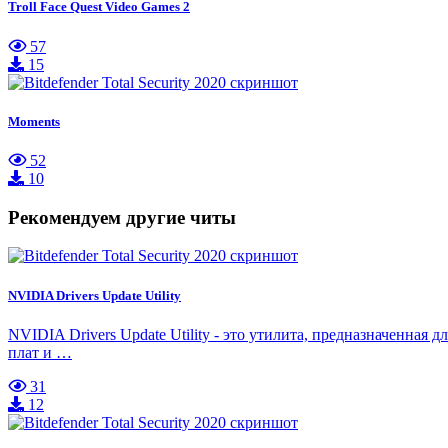
Troll Face Quest Video Games 2
57
15
Moments
52
10
Рекомендуем другие читы
NVIDIA Drivers Update Utility
NVIDIA Drivers Update Utility - это утилита, предназначенна
плат и …
31
12